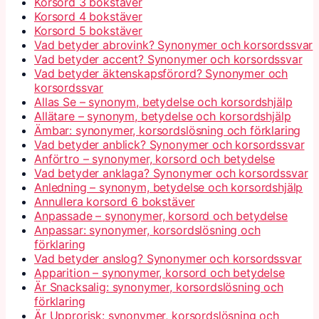
Korsord 3 bokstäver
Korsord 4 bokstäver
Korsord 5 bokstäver
Vad betyder abrovink? Synonymer och korsordssvar
Vad betyder accent? Synonymer och korsordssvar
Vad betyder äktenskapsförord? Synonymer och
korsordssvar
Allas Se – synonym, betydelse och korsordshjälp
Allätare – synonym, betydelse och korsordshjälp
Ämbar: synonymer, korsordslösning och förklaring
Vad betyder anblick? Synonymer och korsordssvar
Anförtro – synonymer, korsord och betydelse
Vad betyder anklaga? Synonymer och korsordssvar
Anledning – synonym, betydelse och korsordshjälp
Annullera korsord 6 bokstäver
Anpassade – synonymer, korsord och betydelse
Anpassar: synonymer, korsordslösning och
förklaring
Vad betyder anslog? Synonymer och korsordssvar
Apparition – synonymer, korsord och betydelse
Är Snacksalig: synonymer, korsordslösning och
förklaring
Är Upprorisk: synonymer, korsordslösning och