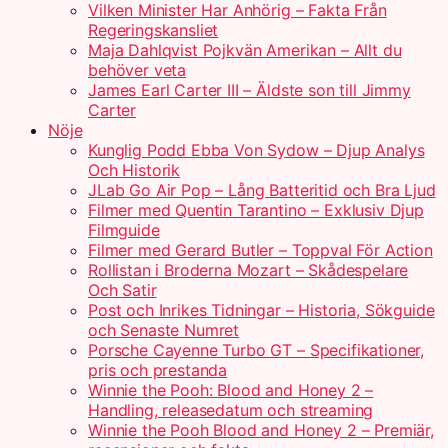
Vilken Minister Har Anhörig – Fakta Från
Regeringskansliet
Maja Dahlqvist Pojkvän Amerikan – Allt du
behöver veta
James Earl Carter III – Äldste son till Jimmy
Carter
Nöje
Kunglig Podd Ebba Von Sydow – Djup Analys
Och Historik
JLab Go Air Pop – Lång Batteritid och Bra Ljud
Filmer med Quentin Tarantino – Exklusiv Djup
Filmguide
Filmer med Gerard Butler – Toppval För Action
Rollistan i Broderna Mozart – Skådespelare
Och Satir
Post och Inrikes Tidningar – Historia, Sökguide
och Senaste Numret
Porsche Cayenne Turbo GT – Specifikationer,
pris och prestanda
Winnie the Pooh: Blood and Honey 2 –
Handling, releasedatum och streaming
Winnie the Pooh Blood and Honey 2 – Premiär,