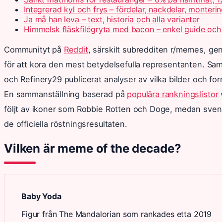
Integrerad kyl och frys – fördelar, nackdelar, monteri
Ja må han leva – text, historia och alla varianter
Himmelsk fläskfilégryta med bacon – enkel guide och
Communityt på
Reddit
, särskilt subredditen r/memes, g
för att kora den mest betydelsefulla representanten. Sa
och Refinery29 publicerat analyser av vilka bilder och fo
En sammanställning baserad på
populära rankningslistor
v
följt av ikoner som Robbie Rotten och Doge, medan sven
de officiella röstningsresultaten.
Vilken är meme of the decade?
Baby Yoda
Figur från The Mandalorian som rankades etta 2019