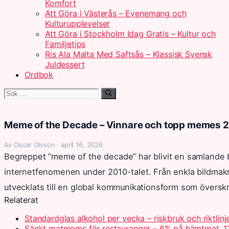
Komfort
Att Göra i Västerås – Evenemang och
Kulturupplevelser
Att Göra i Stockholm Idag Gratis – Kultur och
Familjetips
Ris Ala Malta Med Saftsås – Klassisk Svensk
Juldessert
Ordbok
Sök
efter:
Meme of the Decade – Vinnare och topp memes 2
Av Oscar Olsson · april 16, 2026
Begreppet ”meme of the decade” har blivit en samlande b
internetfenomenen under 2010-talet. Från enkla bildmak
utvecklats till en global kommunikationsform som överskri
Relaterat
Standardglas alkohol per vecka – riskbruk och riktlinj
Sänkt matmoms för restauranger – 6% på hämtmat, 1