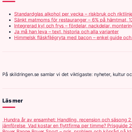
Standardglas alkohol per vecka – riskbruk och riktlinj
Sänkt matmoms för restauranger – 6% på hämtmat, 1
Integrerad kyl och frys – fördelar, nackdelar, monteri
Ja må han leva – text, historia och alla varianter
Himmelsk fläskfilégryta med bacon – enkel guide och
På skildringen.se samlar vi det viktigaste: nyheter, kultur oc
Läs mer
Hundra år av ensamhet: Handling, recension och säsong 
jämförelse
Vad kostar en flyttfirma per timme? Prisguide 
Rover Range Rover Sport – pris, problem och köpråd på Ir