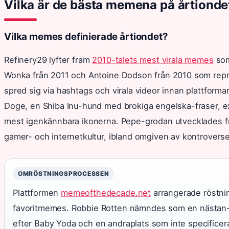
Vilka är de bästa memena på årtionde
Vilka memes definierade årtiondet?
Refinery29 lyfter fram
2010-talets mest virala memes
som
Wonka från 2011 och Antoine Dodson från 2010 som repre
spred sig via hashtags och virala videor innan plattform
Doge, en Shiba Inu-hund med brokiga engelska-fraser, ex
mest igenkännbara ikonerna. Pepe-grodan utvecklades från
gamer- och internetkultur, ibland omgiven av kontroverse
OMRÖSTNINGSPROCESSEN
Plattformen
memeofthedecade.net
arrangerade röstnin
favoritmemes. Robbie Rotten nämndes som en nästan-vi
efter Baby Yoda och en andraplats som inte specificerats