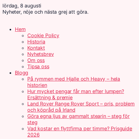
lördag, 8 augusti
Nyheter, nöje och nästa grej att göra.
Hem
Cookie Policy
Historia
Kontakt
Nyhetsbrev
Om oss
Tipsa oss
Blogg
På rymmen med Hjalle och Heavy – hela
historien
Hur mycket pengar får man efter lumpen?
Ersättning & premie
Land Rover Range Rover Sport – pris, problem
och köpråd på Irland
Göra egna ljus av gammalt stearin – steg för
steg
Vad kostar en flyttfirma per timme? Prisguide
2026