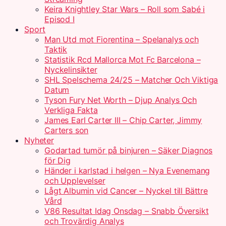
Keira Knightley Star Wars – Roll som Sabé i
Episod I
Sport
Man Utd mot Fiorentina – Spelanalys och
Taktik
Statistik Rcd Mallorca Mot Fc Barcelona –
Nyckelinsikter
SHL Spelschema 24/25 – Matcher Och Viktiga
Datum
Tyson Fury Net Worth – Djup Analys Och
Verkliga Fakta
James Earl Carter III – Chip Carter, Jimmy
Carters son
Nyheter
Godartad tumör på binjuren – Säker Diagnos
för Dig
Händer i karlstad i helgen – Nya Evenemang
och Upplevelser
Lågt Albumin vid Cancer – Nyckel till Bättre
Vård
V86 Resultat Idag Onsdag – Snabb Översikt
och Trovärdig Analys