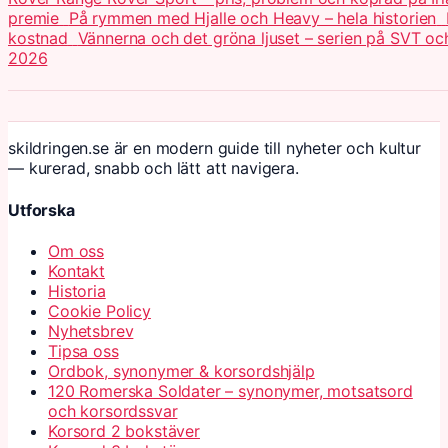
premie
På rymmen med Hjalle och Heavy – hela historien
kostnad
Vännerna och det gröna ljuset – serien på SVT o
2026
skildringen.se är en modern guide till nyheter och kultur
— kurerad, snabb och lätt att navigera.
Utforska
Om oss
Kontakt
Historia
Cookie Policy
Nyhetsbrev
Tipsa oss
Ordbok, synonymer & korsordshjälp
120 Romerska Soldater – synonymer, motsatsord
och korsordssvar
Korsord 2 bokstäver