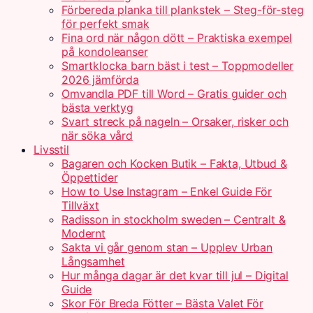
Förbereda planka till plankstek – Steg-för-steg
för perfekt smak
Fina ord när någon dött – Praktiska exempel
på kondoleanser
Smartklocka barn bäst i test – Toppmodeller
2026 jämförda
Omvandla PDF till Word – Gratis guider och
bästa verktyg
Svart streck på nageln – Orsaker, risker och
när söka vård
Livsstil
Bagaren och Kocken Butik – Fakta, Utbud &
Öppettider
How to Use Instagram – Enkel Guide För
Tillväxt
Radisson in stockholm sweden – Centralt &
Modernt
Sakta vi går genom stan – Upplev Urban
Långsamhet
Hur många dagar är det kvar till jul – Digital
Guide
Skor För Breda Fötter – Bästa Valet För