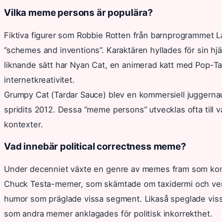
Vilka meme persons är populära?
Fiktiva figurer som Robbie Rotten från barnprogrammet 
”schemes and inventions”. Karaktären hyllades för sin h
liknande sätt har Nyan Cat, en animerad katt med Pop-Tart
internetkreativitet.
Grumpy Cat (Tardar Sauce) blev en kommersiell juggernaut
spridits 2012. Dessa ”meme persons” utvecklas ofta till 
kontexter.
Vad innebär political correctness meme?
Under decenniet växte en genre av memes fram som komme
Chuck Testa-memer, som skämtade om taxidermi och verkl
humor som präglade vissa segment. Likaså speglade vissa
som andra memer anklagades för politisk inkorrekthet.