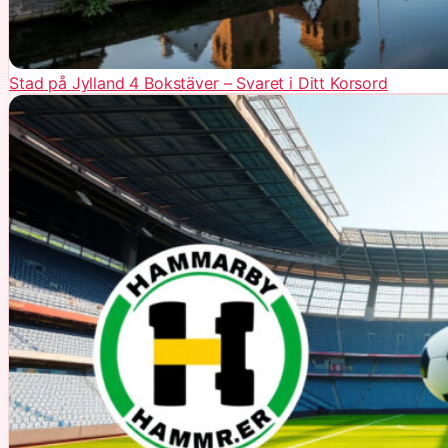
Stad på Jylland 4 Bokstäver – Svaret i Ditt Korsord