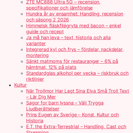
ZTE MC888 Ultra 5G – recension,
specifikationer och jämförelse
Hundra år av ensamhet: Handling, recension
och säsong 2 2026
Himmelsk fläskfilégryta med bacon – enkel
guide och recept
Ja må han leva – text, historia och alla
varianter
Integrerad kyl och frys – fördelar, nackdelar,
montering
Sänkt matmoms för restauranger – 6% på
hämtmat, 12% på plats
Standardglas alkohol per vecka – riskbruk och
riktlinjer
Kultur
När Trollmor Har Lagt Sina Elva Små Troll Text
– Lär Dig Mer
Sagor for barn lyssna – Välj Trygga
Ljudberättelser
Prins Eugen av Sverige – Konst, Kultur och
Historia
E.T. the Extra-Terrestrial – Handling, Cast och
Streaming