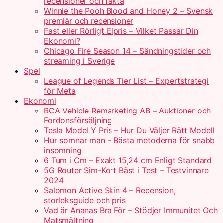
recensioner och fakta
Winnie the Pooh Blood and Honey 2 – Svensk
premiär och recensioner
Fast eller Rörligt Elpris – Vilket Passar Din
Ekonomi?
Chicago Fire Season 14 – Sändningstider och
streaming i Sverige
Spel
League of Legends Tier List – Expertstrategi
för Meta
Ekonomi
BCA Vehicle Remarketing AB – Auktioner och
Fordonsförsäljning
Tesla Model Y Pris – Hur Du Väljer Rätt Modell
Hur somnar man – Bästa metoderna för snabb
insomning
6 Tum i Cm – Exakt 15,24 cm Enligt Standard
5G Router Sim-Kort Bäst i Test – Testvinnare
2024
Salomon Active Skin 4 – Recension,
storleksguide och pris
Vad är Ananas Bra För – Stödjer Immunitet Och
Matsmältning