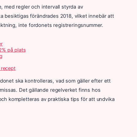
e, med regler och intervall styrda av
ka besiktigas förändrades 2018, vilket innebär att
iktning, inte fordonets registreringsnummer.
er
2% på plats
ng
 recept
donet ska kontrolleras, vad som gäller efter ett
missas. Det gällande regelverket finns hos
h kompletteras av praktiska tips för att undvika