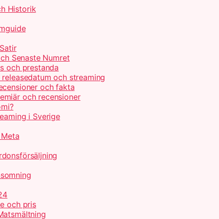
h Historik
lmguide
Satir
 och Senaste Numret
is och prestanda
, releasedatum och streaming
ecensioner och fakta
emiär och recensioner
omi?
reaming i Sverige
r Meta
donsförsäljning
nsomning
24
e och pris
Matsmältning