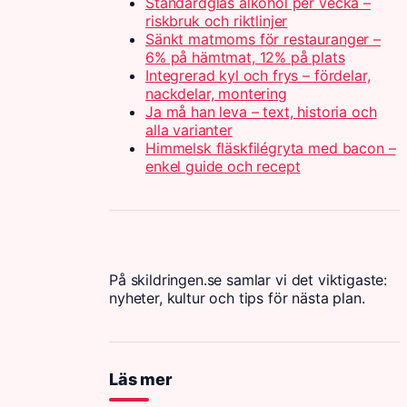
Standardglas alkohol per vecka –
riskbruk och riktlinjer
Sänkt matmoms för restauranger –
6% på hämtmat, 12% på plats
Integrerad kyl och frys – fördelar,
nackdelar, montering
Ja må han leva – text, historia och
alla varianter
Himmelsk fläskfilégryta med bacon –
enkel guide och recept
På skildringen.se samlar vi det viktigaste:
nyheter, kultur och tips för nästa plan.
Läs mer