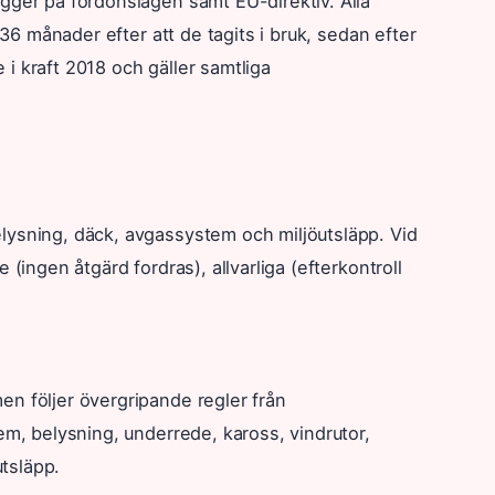
gger på fordonslagen samt EU-direktiv. Alla
 36 månader efter att de tagits i bruk, sedan efter
i kraft 2018 och gäller samtliga
lysning, däck, avgassystem och miljöutsläpp. Vid
(ingen åtgärd fordras), allvarliga (efterkontroll
n följer övergripande regler från
em, belysning, underrede, kaross, vindrutor,
utsläpp.