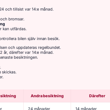
4 och tillsist var 14:e månad.
i och bromsar.
ing
r kan utfärdas.
ntrollera bilen själv innan besök.
relsen och uppdateras regelbundet.
 2 år, därefter var 14:e månad.
senaste besiktningen.
.
e skickas.
r.
esiktning
Andra besiktning
Därefter
r
24 månader
14 månader