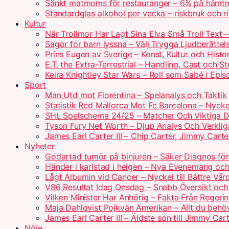
Sänkt matmoms för restauranger – 6% på hämtm
Standardglas alkohol per vecka – riskbruk och rik
Kultur
När Trollmor Har Lagt Sina Elva Små Troll Text 
Sagor for barn lyssna – Välj Trygga Ljudberättel
Prins Eugen av Sverige – Konst, Kultur och Histo
E.T. the Extra-Terrestrial – Handling, Cast och S
Keira Knightley Star Wars – Roll som Sabé i Epis
Sport
Man Utd mot Fiorentina – Spelanalys och Taktik
Statistik Rcd Mallorca Mot Fc Barcelona – Nyckel
SHL Spelschema 24/25 – Matcher Och Viktiga 
Tyson Fury Net Worth – Djup Analys Och Verklig
James Earl Carter III – Chip Carter, Jimmy Carte
Nyheter
Godartad tumör på binjuren – Säker Diagnos för
Händer i karlstad i helgen – Nya Evenemang och
Lågt Albumin vid Cancer – Nyckel till Bättre Vår
V86 Resultat Idag Onsdag – Snabb Översikt och
Vilken Minister Har Anhörig – Fakta Från Regerin
Maja Dahlqvist Pojkvän Amerikan – Allt du behö
James Earl Carter III – Äldste son till Jimmy Car
Nöje