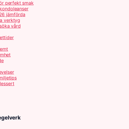
för perfekt smak
 kondoleanser
026 jämförda
ta verktyg
 söka vård
ettider
ernt
amhet
de
evelser
iljetips
dessert
Regelverk