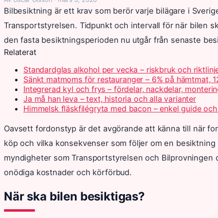
Bilbesiktning är ett krav som berör varje bilägare i Sverig
Transportstyrelsen. Tidpunkt och intervall för när bilen s
den fasta besiktningsperioden nu utgår från senaste bes
Relaterat
Standardglas alkohol per vecka – riskbruk och riktlinj
Sänkt matmoms för restauranger – 6% på hämtmat, 1
Integrerad kyl och frys – fördelar, nackdelar, monteri
Ja må han leva – text, historia och alla varianter
Himmelsk fläskfilégryta med bacon – enkel guide och
Oavsett fordonstyp är det avgörande att känna till när for
köp och vilka konsekvenser som följer om en besiktning 
myndigheter som Transportstyrelsen och Bilprovningen oc
onödiga kostnader och körförbud.
När ska bilen besiktigas?