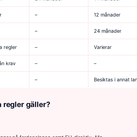
r
–
12 månader
–
24 månader
a regler
–
Varierar
ån krav
–
–
–
Besiktas i annat la
 regler gäller?