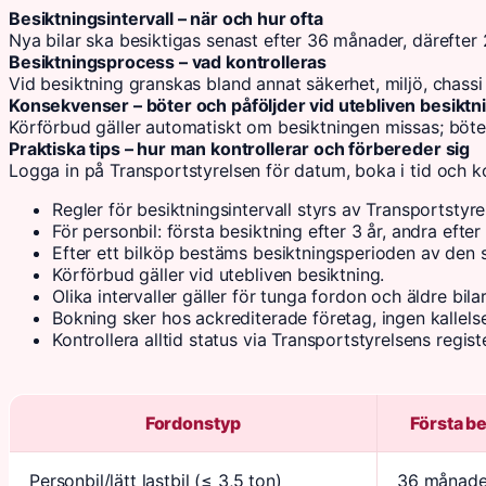
Besiktningsintervall – när och hur ofta
Nya bilar ska besiktigas senast efter 36 månader, därefter 2
Besiktningsprocess – vad kontrolleras
Vid besiktning granskas bland annat säkerhet, miljö, chass
Konsekvenser – böter och påföljder vid utebliven besiktn
Körförbud gäller automatiskt om besiktningen missas; böte
Praktiska tips – hur man kontrollerar och förbereder sig
Logga in på Transportstyrelsen för datum, boka i tid och ko
Regler för besiktningsintervall styrs av Transportsty
För personbil: första besiktning efter 3 år, andra efter
Efter ett bilköp bestäms besiktningsperioden av den 
Körförbud gäller vid utebliven besiktning.
Olika intervaller gäller för tunga fordon och äldre bilar
Bokning sker hos ackrediterade företag, ingen kallels
Kontrollera alltid status via Transportstyrelsens registe
Fordonstyp
Första b
Personbil/lätt lastbil (≤ 3,5 ton)
36 månade