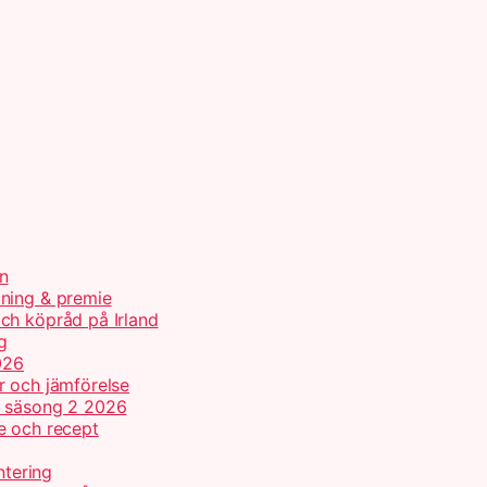
n
tning & premie
ch köpråd på Irland
g
026
r och jämförelse
h säsong 2 2026
e och recept
ntering