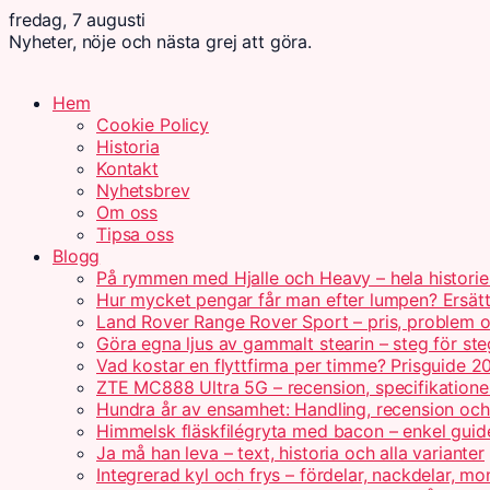
fredag, 7 augusti
Nyheter, nöje och nästa grej att göra.
Hem
Cookie Policy
Historia
Kontakt
Nyhetsbrev
Om oss
Tipsa oss
Blogg
På rymmen med Hjalle och Heavy – hela historie
Hur mycket pengar får man efter lumpen? Ersät
Land Rover Range Rover Sport – pris, problem o
Göra egna ljus av gammalt stearin – steg för ste
Vad kostar en flyttfirma per timme? Prisguide 2
ZTE MC888 Ultra 5G – recension, specifikatione
Hundra år av ensamhet: Handling, recension oc
Himmelsk fläskfilégryta med bacon – enkel guid
Ja må han leva – text, historia och alla varianter
Integrerad kyl och frys – fördelar, nackdelar, mo