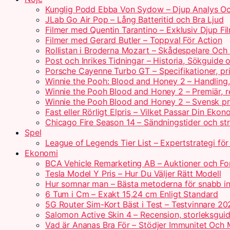
Kunglig Podd Ebba Von Sydow – Djup Analys Oc
JLab Go Air Pop – Lång Batteritid och Bra Ljud
Filmer med Quentin Tarantino – Exklusiv Djup Fi
Filmer med Gerard Butler – Toppval För Action
Rollistan i Broderna Mozart – Skådespelare Och 
Post och Inrikes Tidningar – Historia, Sökguide
Porsche Cayenne Turbo GT – Specifikationer, pr
Winnie the Pooh: Blood and Honey 2 – Handling
Winnie the Pooh Blood and Honey 2 – Premiär, r
Winnie the Pooh Blood and Honey 2 – Svensk pr
Fast eller Rörligt Elpris – Vilket Passar Din Ekon
Chicago Fire Season 14 – Sändningstider och st
Spel
League of Legends Tier List – Expertstrategi fö
Ekonomi
BCA Vehicle Remarketing AB – Auktioner och For
Tesla Model Y Pris – Hur Du Väljer Rätt Modell
Hur somnar man – Bästa metoderna för snabb i
6 Tum i Cm – Exakt 15,24 cm Enligt Standard
5G Router Sim-Kort Bäst i Test – Testvinnare 20
Salomon Active Skin 4 – Recension, storleksguid
Vad är Ananas Bra För – Stödjer Immunitet Och 