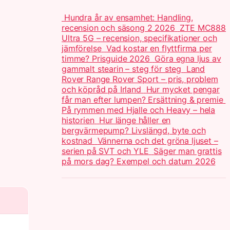
Hundra år av ensamhet: Handling,
recension och säsong 2 2026
ZTE MC888
Ultra 5G – recension, specifikationer och
jämförelse
Vad kostar en flyttfirma per
timme? Prisguide 2026
Göra egna ljus av
gammalt stearin – steg för steg
Land
Rover Range Rover Sport – pris, problem
och köpråd på Irland
Hur mycket pengar
får man efter lumpen? Ersättning & premie
På rymmen med Hjalle och Heavy – hela
historien
Hur länge håller en
bergvärmepump? Livslängd, byte och
kostnad
Vännerna och det gröna ljuset –
serien på SVT och YLE
Säger man grattis
på mors dag? Exempel och datum 2026