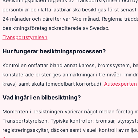
Besiktningsplikten regleras av Transportstyrelsen och by
personbilar och lätta lastbilar ska besiktigas först senast
24 månader och därefter var 14:e månad. Reglerna trädde 
besiktningsföretag ackrediterade av Swedac.
Transportstyrelsen
Hur fungerar besiktningsprocessen?
Kontrollen omfattar bland annat kaross, bromssystem, be
konstaterade brister ges anmärkningar i tre nivåer: mindre 
krävs) samt akuta (omedelbart körförbud).
Autoexperten
Vad ingår i en bilbesiktning?
Momenten i besiktningen varierar något mellan företag me
Transportstyrelsen. Typiska kontroller: bromsar, styrsyst
registreringsskyltar, däcken samt visuell kontroll av miljö