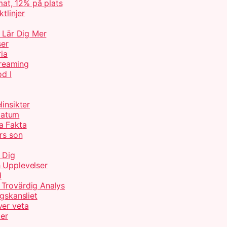
at, 12% på plats
tlinjer
– Lär Dig Mer
ser
ria
treaming
od I
insikter
Datum
a Fakta
rs son
 Dig
 Upplevelser
d
 Trovärdig Analys
gskansliet
ver veta
ter