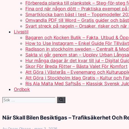
Förbereda planka till plankstek – Steg-för-steg 
Fina ord när någon dött – Praktiska exempel på
Smartklocka barn bäst i test – Toppmodeller 2
Omvandla PDF till Word – Gratis guider och bäs
Svart streck på nageln – Orsaker, risker och när
Livsstil
Bagaren och Kocken Butik – Fakta, Utbud & Öpp
How to Use Instagram – Enkel Guide För Tillväxt
Radisson in stockholm sweden – Centralt & Mod
Sakta vi går genom stan – Upplev Urban Långs
Hur många dagar är det kvar till jul – Digital Gui
Skor För Breda Fötter – Bästa Valet För Komfort
Att Göra i Västerås – Evenemang och Kulturuppl
Att Göra i Stockholm Idag Gratis – Kultur och Fam
Ris Ala Malta Med Saftsås – Klassisk Svensk Jul
Ordbok
Sök
efter:
När Skall Bilen Besiktigas – Trafiksäkerhet Och 
Av Oscar Olsson · mars 3, 2026