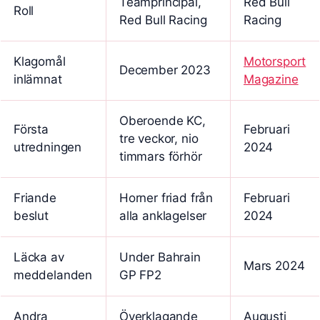
Teamprincipal,
Red Bull
Roll
Red Bull Racing
Racing
Klagomål
Motorsport
December 2023
inlämnat
Magazine
Oberoende KC,
Första
Februari
tre veckor, nio
utredningen
2024
timmars förhör
Friande
Horner friad från
Februari
beslut
alla anklagelser
2024
Läcka av
Under Bahrain
Mars 2024
meddelanden
GP FP2
Andra
Överklagande
Augusti