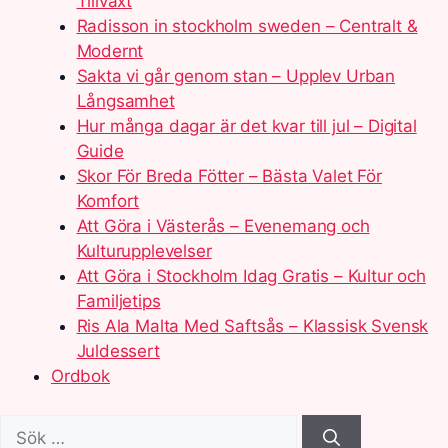
Tillväxt
Radisson in stockholm sweden – Centralt &
Modernt
Sakta vi går genom stan – Upplev Urban
Långsamhet
Hur många dagar är det kvar till jul – Digital
Guide
Skor För Breda Fötter – Bästa Valet För
Komfort
Att Göra i Västerås – Evenemang och
Kulturupplevelser
Att Göra i Stockholm Idag Gratis – Kultur och
Familjetips
Ris Ala Malta Med Saftsås – Klassisk Svensk
Juldessert
Ordbok
Sök