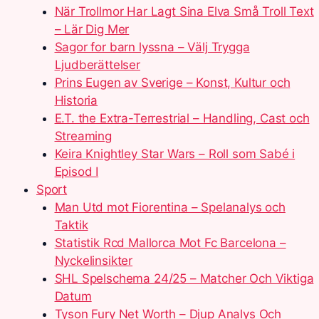
När Trollmor Har Lagt Sina Elva Små Troll Text
– Lär Dig Mer
Sagor for barn lyssna – Välj Trygga
Ljudberättelser
Prins Eugen av Sverige – Konst, Kultur och
Historia
E.T. the Extra-Terrestrial – Handling, Cast och
Streaming
Keira Knightley Star Wars – Roll som Sabé i
Episod I
Sport
Man Utd mot Fiorentina – Spelanalys och
Taktik
Statistik Rcd Mallorca Mot Fc Barcelona –
Nyckelinsikter
SHL Spelschema 24/25 – Matcher Och Viktiga
Datum
Tyson Fury Net Worth – Djup Analys Och