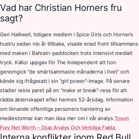
Vad har Christian Horners fru
sagt?
Geri Halliwell, tidigare medlem i Spice Girls och Horner’s
hustru sedan nio år tillbaka, visade enad front tillsammans
med maken i Bahrain-paddocken trots intensivt medialt
tryck. Källor uppgav för The Independent att hon
genomgick ”de smärtsammaste månaderna i livet” och
kände sig ifrågasatt i sin ”girl power”-image. På senare
stadier reste paret på en ”make or break”-resa för att
rädda äktenskapet efter hennes 52-årsdag. Information
om liknande offentliga personers hantering av
mediestormar kan man läsa mer om i vår analys
Tyson
Fury Net Worth – Djup Analys Och Verkliga Fakta
.
Interna konflikter inom Red Bull