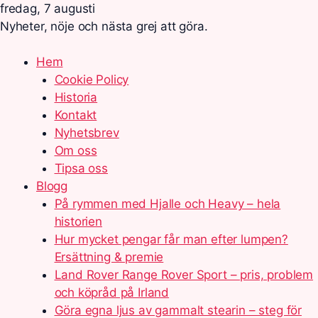
fredag, 7 augusti
Nyheter, nöje och nästa grej att göra.
Hem
Cookie Policy
Historia
Kontakt
Nyhetsbrev
Om oss
Tipsa oss
Blogg
På rymmen med Hjalle och Heavy – hela
historien
Hur mycket pengar får man efter lumpen?
Ersättning & premie
Land Rover Range Rover Sport – pris, problem
och köpråd på Irland
Göra egna ljus av gammalt stearin – steg för