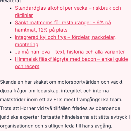
Relaterat
Standardglas alkohol per vecka – riskbruk och
riktlinjer
Sänkt matmoms för restauranger – 6% på
hämtmat, 12% på plats
Integrerad kyl och frys – fördelar, nackdelar,
montering
Ja må han leva – text, historia och alla varianter
Himmelsk fläskfilégryta med bacon – enkel guide
och recept
Skandalen har skakat om motorsportvärlden och väckt
djupa frågor om ledarskap, integritet och interna
maktstrider inom ett av F1:s mest framgångsrika team.
Trots att Horner vid två tillfällen friades av oberoende
juridiska experter fortsatte händelserna att sätta avtryck i
organisationen och slutligen leda till hans avgång.