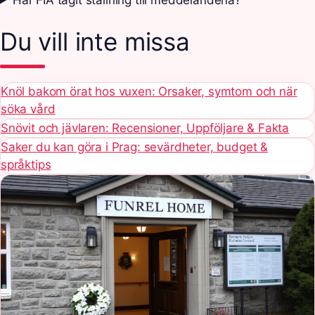
Du vill inte missa
Knöl bakom örat hos vuxen: Orsaker, symtom och när
söka vård
Snövit och jävlaren: Recensioner, Uppföljare & Fakta
Saker du kan göra i Prag: sevärdheter, budget &
språktips