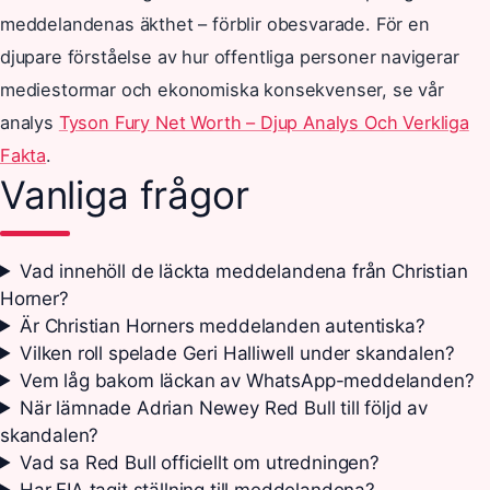
meddelandenas äkthet – förblir obesvarade. För en
djupare förståelse av hur offentliga personer navigerar
mediestormar och ekonomiska konsekvenser, se vår
analys
Tyson Fury Net Worth – Djup Analys Och Verkliga
Fakta
.
Vanliga frågor
Vad innehöll de läckta meddelandena från Christian
Horner?
Är Christian Horners meddelanden autentiska?
Vilken roll spelade Geri Halliwell under skandalen?
Vem låg bakom läckan av WhatsApp-meddelanden?
När lämnade Adrian Newey Red Bull till följd av
skandalen?
Vad sa Red Bull officiellt om utredningen?
Har FIA tagit ställning till meddelandena?