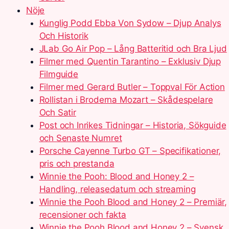
Nöje
Kunglig Podd Ebba Von Sydow – Djup Analys
Och Historik
JLab Go Air Pop – Lång Batteritid och Bra Ljud
Filmer med Quentin Tarantino – Exklusiv Djup
Filmguide
Filmer med Gerard Butler – Toppval För Action
Rollistan i Broderna Mozart – Skådespelare
Och Satir
Post och Inrikes Tidningar – Historia, Sökguide
och Senaste Numret
Porsche Cayenne Turbo GT – Specifikationer,
pris och prestanda
Winnie the Pooh: Blood and Honey 2 –
Handling, releasedatum och streaming
Winnie the Pooh Blood and Honey 2 – Premiär,
recensioner och fakta
Winnie the Pooh Blood and Honey 2 – Svensk