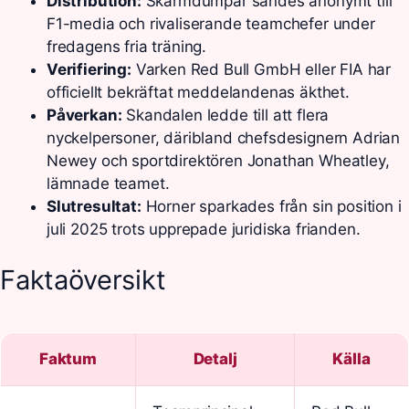
Distribution:
Skärmdumpar sändes anonymt till
F1-media och rivaliserande teamchefer under
fredagens fria träning.
Verifiering:
Varken Red Bull GmbH eller FIA har
officiellt bekräftat meddelandenas äkthet.
Påverkan:
Skandalen ledde till att flera
nyckelpersoner, däribland chefsdesignern Adrian
Newey och sportdirektören Jonathan Wheatley,
lämnade teamet.
Slutresultat:
Horner sparkades från sin position i
juli 2025 trots upprepade juridiska frianden.
Faktaöversikt
Faktum
Detalj
Källa