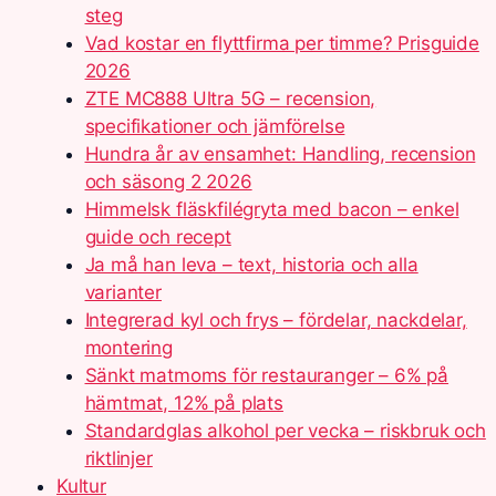
steg
Vad kostar en flyttfirma per timme? Prisguide
2026
ZTE MC888 Ultra 5G – recension,
specifikationer och jämförelse
Hundra år av ensamhet: Handling, recension
och säsong 2 2026
Himmelsk fläskfilégryta med bacon – enkel
guide och recept
Ja må han leva – text, historia och alla
varianter
Integrerad kyl och frys – fördelar, nackdelar,
montering
Sänkt matmoms för restauranger – 6% på
hämtmat, 12% på plats
Standardglas alkohol per vecka – riskbruk och
riktlinjer
Kultur