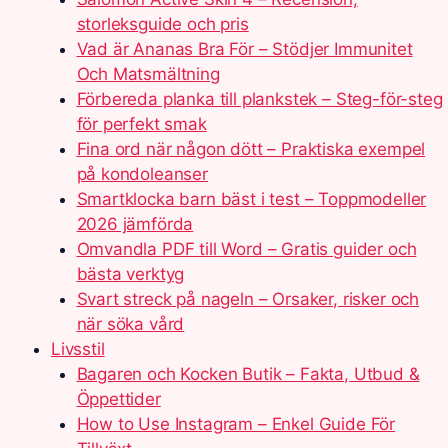
storleksguide och pris
Vad är Ananas Bra För – Stödjer Immunitet
Och Matsmältning
Förbereda planka till plankstek – Steg-för-steg
för perfekt smak
Fina ord när någon dött – Praktiska exempel
på kondoleanser
Smartklocka barn bäst i test – Toppmodeller
2026 jämförda
Omvandla PDF till Word – Gratis guider och
bästa verktyg
Svart streck på nageln – Orsaker, risker och
när söka vård
Livsstil
Bagaren och Kocken Butik – Fakta, Utbud &
Öppettider
How to Use Instagram – Enkel Guide För