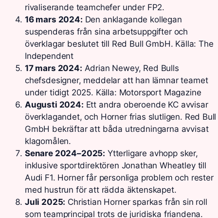
rivaliserande teamchefer under FP2.
16 mars 2024:
Den anklagande kollegan
suspenderas från sina arbetsuppgifter och
överklagar beslutet till Red Bull GmbH. Källa: The
Independent
17 mars 2024:
Adrian Newey, Red Bulls
chefsdesigner, meddelar att han lämnar teamet
under tidigt 2025. Källa: Motorsport Magazine
Augusti 2024:
Ett andra oberoende KC avvisar
överklagandet, och Horner frias slutligen. Red Bull
GmbH bekräftar att båda utredningarna avvisat
klagomålen.
Senare 2024–2025:
Ytterligare avhopp sker,
inklusive sportdirektören Jonathan Wheatley till
Audi F1. Horner får personliga problem och rester
med hustrun för att rädda äktenskapet.
Juli 2025:
Christian Horner sparkas från sin roll
som teamprincipal trots de juridiska friandena.