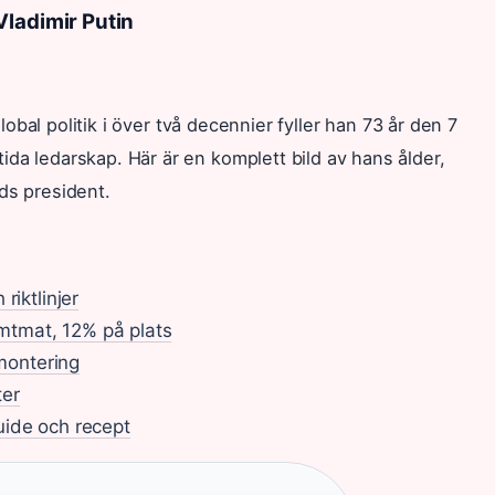
Vladimir Putin
global politik i över två decennier fyller han 73 år den 7
da ledarskap. Här är en komplett bild av hans ålder,
ds president.
riktlinjer
mtmat, 12% på plats
 montering
ter
uide och recept