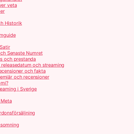
ver veta
ter
h Historik
lmguide
Satir
 och Senaste Numret
is och prestanda
, releasedatum och streaming
ecensioner och fakta
emiär och recensioner
omi?
reaming i Sverige
r Meta
donsförsäljning
nsomning