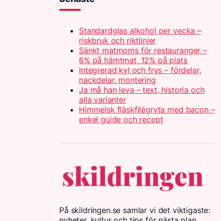
Standardglas alkohol per vecka –
riskbruk och riktlinjer
Sänkt matmoms för restauranger –
6% på hämtmat, 12% på plats
Integrerad kyl och frys – fördelar,
nackdelar, montering
Ja må han leva – text, historia och
alla varianter
Himmelsk fläskfilégryta med bacon –
enkel guide och recept
På skildringen.se samlar vi det viktigaste:
nyheter, kultur och tips för nästa plan.