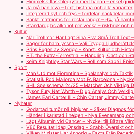
Himmelsk fläskfilégryta med bacon – enkel guid
Ja må han leva – text, historia och alla varianter
Integrerad kyl och frys – fördelar, nackdelar, mo
Sänkt matmoms för restauranger – 6% på hämtm
Standardglas alkohol per vecka – riskbruk och rik
Kultur
När Trollmor Har Lagt Sina Elva Små Troll Text 
Sagor for barn lyssna – Välj Trygga Ljudberättel
Prins Eugen av Sverige – Konst, Kultur och Histo
E.T. the Extra-Terrestrial – Handling, Cast och S
Keira Knightley Star Wars – Roll som Sabé i Epis
Sport
Man Utd mot Fiorentina – Spelanalys och Taktik
Statistik Rcd Mallorca Mot Fc Barcelona – Nyckel
SHL Spelschema 24/25 – Matcher Och Viktiga 
Tyson Fury Net Worth – Djup Analys Och Verklig
James Earl Carter III – Chip Carter, Jimmy Carte
Nyheter
Godartad tumör på binjuren – Säker Diagnos för
Händer i karlstad i helgen – Nya Evenemang och
Lågt Albumin vid Cancer – Nyckel till Bättre Vår
V86 Resultat Idag Onsdag – Snabb Översikt och
Vilken Minister Har Anhörig – Fakta Från Regerin