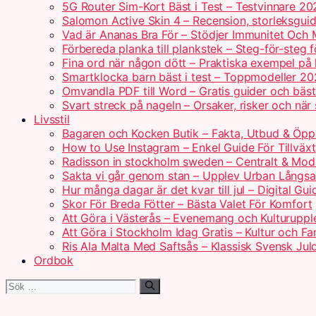
5G Router Sim-Kort Bäst i Test – Testvinnare 20
Salomon Active Skin 4 – Recension, storleksguid
Vad är Ananas Bra För – Stödjer Immunitet Och 
Förbereda planka till plankstek – Steg-för-steg 
Fina ord när någon dött – Praktiska exempel på
Smartklocka barn bäst i test – Toppmodeller 2
Omvandla PDF till Word – Gratis guider och bäs
Svart streck på nageln – Orsaker, risker och när
Livsstil
Bagaren och Kocken Butik – Fakta, Utbud & Öpp
How to Use Instagram – Enkel Guide För Tillväxt
Radisson in stockholm sweden – Centralt & Mod
Sakta vi går genom stan – Upplev Urban Långs
Hur många dagar är det kvar till jul – Digital Gui
Skor För Breda Fötter – Bästa Valet För Komfort
Att Göra i Västerås – Evenemang och Kulturuppl
Att Göra i Stockholm Idag Gratis – Kultur och Fam
Ris Ala Malta Med Saftsås – Klassisk Svensk Jul
Ordbok
Sök
efter: