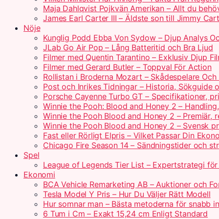
Maja Dahlqvist Pojkvän Amerikan – Allt du behö
James Earl Carter III – Äldste son till Jimmy Car
Nöje
Kunglig Podd Ebba Von Sydow – Djup Analys Oc
JLab Go Air Pop – Lång Batteritid och Bra Ljud
Filmer med Quentin Tarantino – Exklusiv Djup Fi
Filmer med Gerard Butler – Toppval För Action
Rollistan i Broderna Mozart – Skådespelare Och 
Post och Inrikes Tidningar – Historia, Sökguide
Porsche Cayenne Turbo GT – Specifikationer, pr
Winnie the Pooh: Blood and Honey 2 – Handling
Winnie the Pooh Blood and Honey 2 – Premiär, r
Winnie the Pooh Blood and Honey 2 – Svensk pr
Fast eller Rörligt Elpris – Vilket Passar Din Ekon
Chicago Fire Season 14 – Sändningstider och st
Spel
League of Legends Tier List – Expertstrategi fö
Ekonomi
BCA Vehicle Remarketing AB – Auktioner och For
Tesla Model Y Pris – Hur Du Väljer Rätt Modell
Hur somnar man – Bästa metoderna för snabb i
6 Tum i Cm – Exakt 15,24 cm Enligt Standard