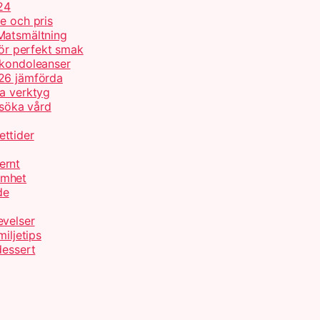
24
e och pris
Matsmältning
för perfekt smak
 kondoleanser
026 jämförda
ta verktyg
 söka vård
ettider
ernt
amhet
de
evelser
iljetips
dessert