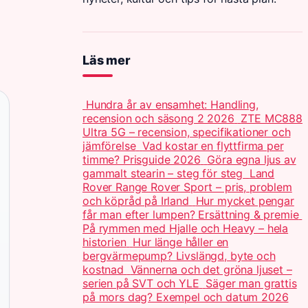
Läs mer
Hundra år av ensamhet: Handling,
recension och säsong 2 2026
ZTE MC888
Ultra 5G – recension, specifikationer och
jämförelse
Vad kostar en flyttfirma per
timme? Prisguide 2026
Göra egna ljus av
gammalt stearin – steg för steg
Land
Rover Range Rover Sport – pris, problem
och köpråd på Irland
Hur mycket pengar
får man efter lumpen? Ersättning & premie
På rymmen med Hjalle och Heavy – hela
historien
Hur länge håller en
bergvärmepump? Livslängd, byte och
kostnad
Vännerna och det gröna ljuset –
serien på SVT och YLE
Säger man grattis
på mors dag? Exempel och datum 2026