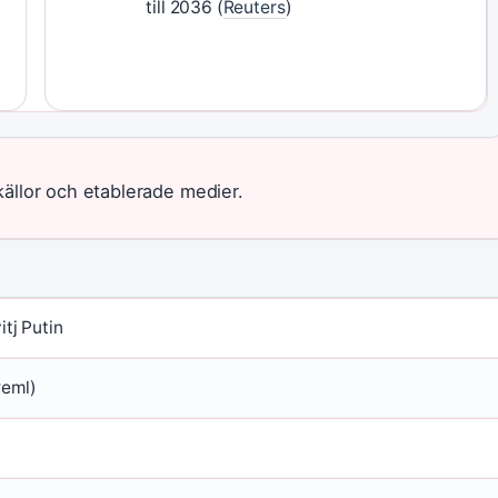
till 2036 (
Reuters
)
 källor och etablerade medier.
itj Putin
reml)