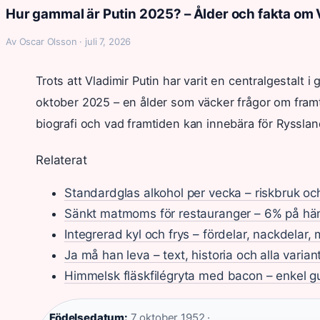
Hur gammal är Putin 2025? – Ålder och fakta om 
Av Oscar Olsson · juli 7, 2026
Trots att Vladimir Putin har varit en centralgestalt i 
oktober 2025 – en ålder som väcker frågor om framti
biografi och vad framtiden kan innebära för Rysslan
Relaterat
Standardglas alkohol per vecka – riskbruk och 
Sänkt matmoms för restauranger – 6% på hä
Integrerad kyl och frys – fördelar, nackdelar,
Ja må han leva – text, historia och alla varian
Himmelsk fläskfilégryta med bacon – enkel g
Födelsedatum:
7 oktober 1952 ·