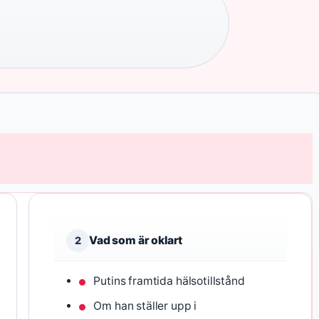
Vad som är oklart
2
Putins framtida hälsotillstånd
Om han ställer upp i