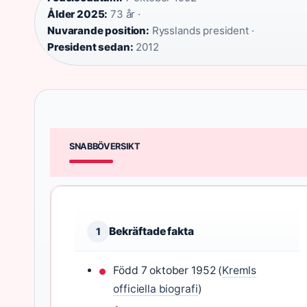
Ålder 2025:
73 år ·
Nuvarande position:
Rysslands president ·
President sedan:
2012
SNABBÖVERSIKT
Bekräftade fakta
1
Född 7 oktober 1952 (
Kremls
officiella biografi
)