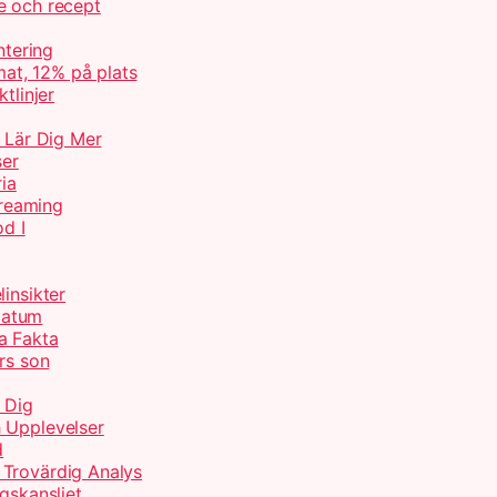
e och recept
ntering
at, 12% på plats
tlinjer
– Lär Dig Mer
ser
ria
treaming
od I
insikter
Datum
a Fakta
rs son
 Dig
 Upplevelser
d
 Trovärdig Analys
gskansliet