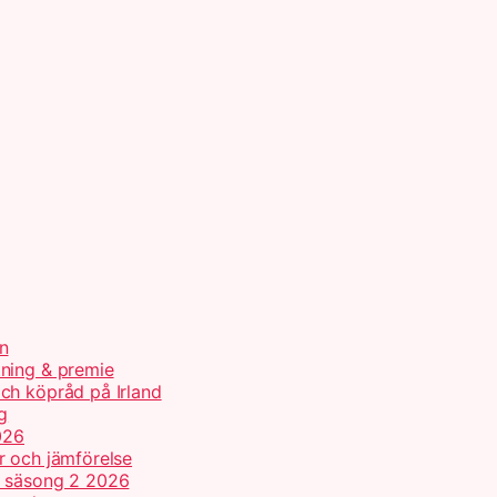
n
tning & premie
ch köpråd på Irland
g
026
r och jämförelse
h säsong 2 2026