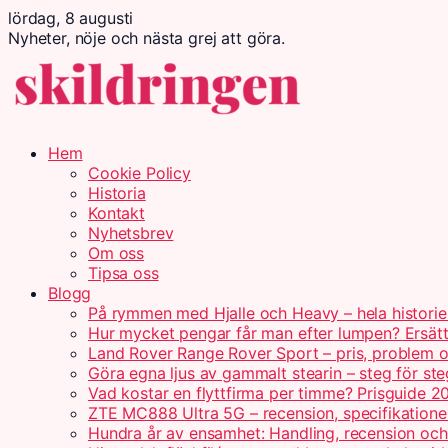
lördag, 8 augusti
Nyheter, nöje och nästa grej att göra.
Hem
Cookie Policy
Historia
Kontakt
Nyhetsbrev
Om oss
Tipsa oss
Blogg
På rymmen med Hjalle och Heavy – hela historie
Hur mycket pengar får man efter lumpen? Ersät
Land Rover Range Rover Sport – pris, problem o
Göra egna ljus av gammalt stearin – steg för ste
Vad kostar en flyttfirma per timme? Prisguide 2
ZTE MC888 Ultra 5G – recension, specifikatione
Hundra år av ensamhet: Handling, recension oc