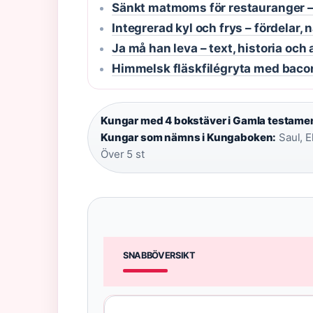
Sänkt matmoms för restauranger –
Integrerad kyl och frys – fördelar,
Ja må han leva – text, historia och 
Himmelsk fläskfilégryta med bacon
Kungar med 4 bokstäver i Gamla testamen
Kungar som nämns i Kungaboken:
Saul, El
Över 5 st
SNABBÖVERSIKT