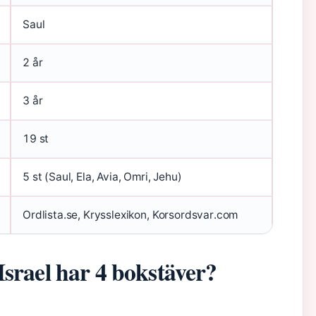
Saul
2 år
3 år
19 st
5 st (Saul, Ela, Avia, Omri, Jehu)
Ordlista.se, Krysslexikon, Korsordsvar.com
Israel har 4 bokstäver?