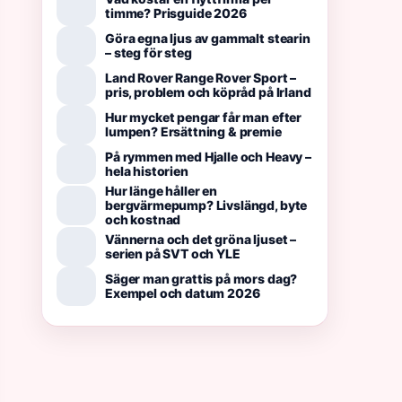
timme? Prisguide 2026
Göra egna ljus av gammalt stearin
– steg för steg
Land Rover Range Rover Sport –
pris, problem och köpråd på Irland
Hur mycket pengar får man efter
lumpen? Ersättning & premie
På rymmen med Hjalle och Heavy –
hela historien
Hur länge håller en
bergvärmepump? Livslängd, byte
och kostnad
Vännerna och det gröna ljuset –
serien på SVT och YLE
Säger man grattis på mors dag?
Exempel och datum 2026