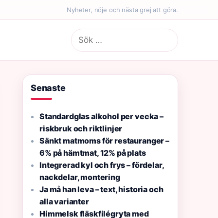
Nyheter, nöje och nästa grej att göra.
Sök
efter:
Senaste
Standardglas alkohol per vecka –
riskbruk och riktlinjer
Sänkt matmoms för restauranger –
6% på hämtmat, 12% på plats
Integrerad kyl och frys – fördelar,
nackdelar, montering
Ja må han leva – text, historia och
alla varianter
Himmelsk fläskfilégryta med