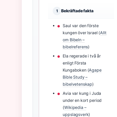
Bekräftade fakta
1
Saul var den förste
kungen över Israel (
Allt
om Bibeln –
bibelreferens
)
Ela regerade i två år
enligt Första
Kungaboken (
Agape
Bible Study –
bibelvetenskap
)
Avia var kung i Juda
under en kort period
(
Wikipedia –
uppslagsverk
)