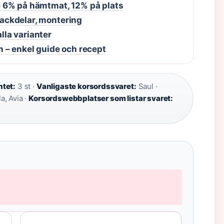
 6% på hämtmat, 12% på plats
 nackdelar, montering
alla varianter
 – enkel guide och recept
tet:
3 st ·
Vanligaste korsordssvaret:
Saul ·
a, Avia ·
Korsordswebbplatser som listar svaret: