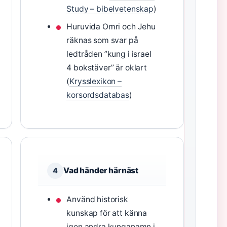
Study – bibelvetenskap
)
Huruvida Omri och Jehu
räknas som svar på
ledtråden ”kung i israel
4 bokstäver” är oklart
(
Krysslexikon –
korsordsdatabas
)
Vad händer härnäst
4
Använd historisk
kunskap för att känna
igen andra kunganamn i