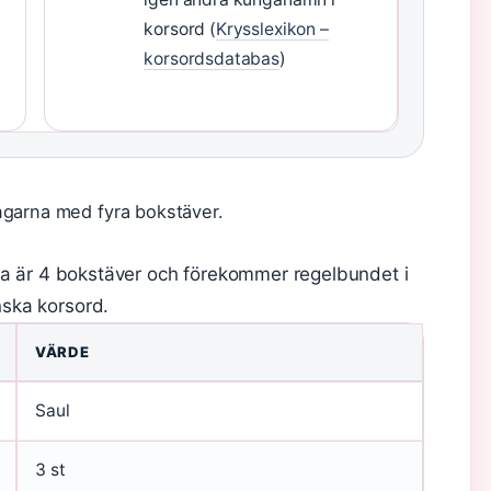
korsord (
Krysslexikon –
korsordsdatabas
)
ngarna med fyra bokstäver.
a är 4 bokstäver och förekommer regelbundet i
ska korsord.
VÄRDE
Saul
3 st