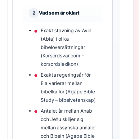
Vad som är oklart
2
Exakt stavning av Avia
(Abia) i olika
bibelöversättningar
(
Korsordsvar.com –
korsordslexikon
)
Exakta regeringsår för
Ela varierar mellan
bibelkällor (
Agape Bible
Study – bibelvetenskap
)
Antalet år mellan Ahab
och Jehu skiljer sig
mellan assyriska annaler
och Bibeln (
Agape Bible