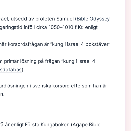
rael, utsedd av profeten Samuel (
Bible Odyssey
geringstid inföll cirka 1050–1010 f.Kr. enligt
 när korsordsfrågan är ”kung i israel 4 bokstäver”
m primär lösning på frågan ”kung i israel 4
dsdatabas
).
ndardlösningen i svenska korsord eftersom han är
n.
två år enligt Första Kungaboken (Agape Bible