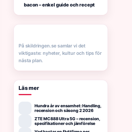
bacon – enkel guide och recept
På skildringen.se samlar vi det
viktigaste: nyheter, kultur och tips för
nästa plan.
Läs mer
Hundra år av ensamhet: Handling,
recension och säsong 2 2026
ZTE MC888 Ultra 5G – recension,
specifikationer och jämförelse
Vad kostar en flyttfirma per