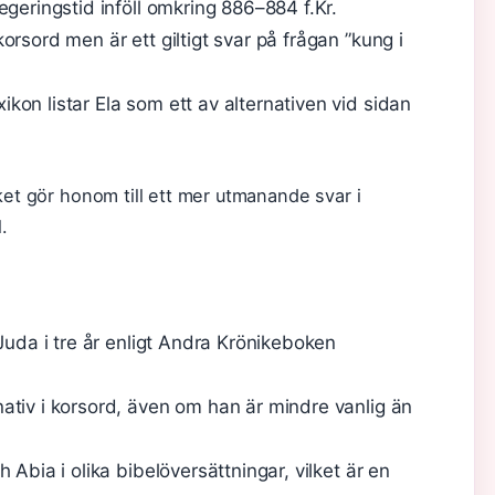
egeringstid inföll omkring 886–884 f.Kr.
rsord men är ett giltigt svar på frågan ”kung i
on listar Ela som ett av alternativen vid sidan
ket gör honom till ett mer utmanande svar i
.
 Juda i tre år enligt Andra Krönikeboken
ativ i korsord, även om han är mindre vanlig än
 Abia i olika bibelöversättningar, vilket är en