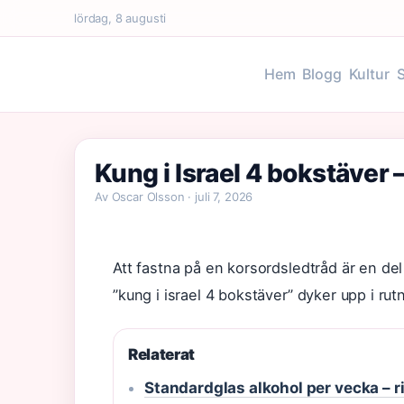
lördag, 8 augusti
Hem
Blogg
Kultur
Kung i Israel 4 bokstäver 
Av Oscar Olsson · juli 7, 2026
Att fastna på en korsordsledtråd är en del
”kung i israel 4 bokstäver” dyker upp i rut
Relaterat
Standardglas alkohol per vecka – ri