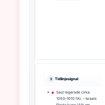
Tidlinjesignal
3
Saul regerade cirka
1050–1010 f.Kr. – Israels
förste kung (
Allt om