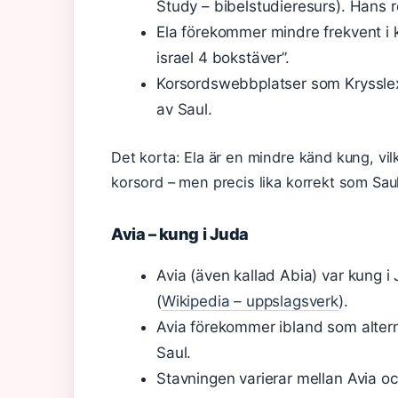
Study – bibelstudieresurs). Hans r
Ela förekommer mindre frekvent i ko
israel 4 bokstäver”.
Korsordswebbplatser som Krysslexik
av Saul.
Det korta: Ela är en mindre känd kung, vil
korsord – men precis lika korrekt som Saul
Avia – kung i Juda
Avia (även kallad Abia) var kung i
(
Wikipedia – uppslagsverk
).
Avia förekommer ibland som altern
Saul.
Stavningen varierar mellan Avia och