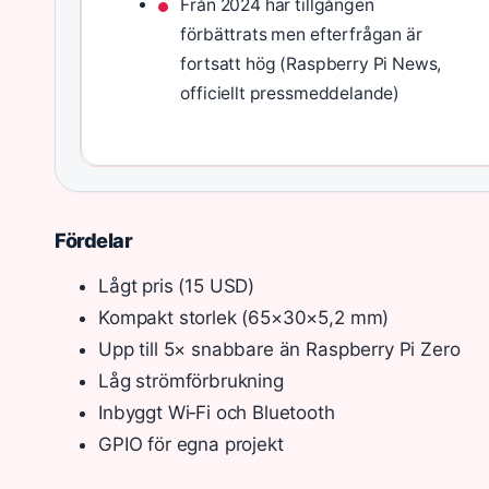
Från 2024 har tillgången
förbättrats men efterfrågan är
fortsatt hög (Raspberry Pi News,
officiellt pressmeddelande)
Fördelar
Lågt pris (15 USD)
Kompakt storlek (65×30×5,2 mm)
Upp till 5× snabbare än Raspberry Pi Zero
Låg strömförbrukning
Inbyggt Wi‑Fi och Bluetooth
GPIO för egna projekt