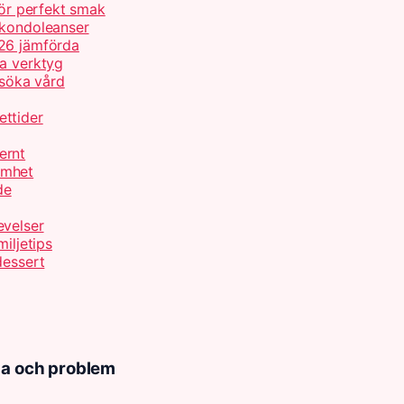
för perfekt smak
 kondoleanser
026 jämförda
ta verktyg
 söka vård
ettider
ernt
amhet
de
evelser
iljetips
dessert
da och problem