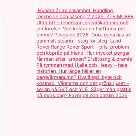
Hundra år av ensamhet: Handling,
recension och säsong 2 2026
ZTE MC888
Ultra 5G – recension, specifikationer och
jämförelse
Vad kostar en flyttfirma per
timme? Prisguide 2026
Göra egna ljus av
gammalt stearin – steg för steg
Land
Rover Range Rover Sport – pris, problem
och köpråd på Irland
Hur mycket pengar
får man efter lumpen? Ersättning & premie
På rymmen med Hjalle och Heavy – hela
historien
Hur länge håller en
bergvärmepump? Livslängd, byte och
kostnad
Vännerna och det gröna ljuset –
serien på SVT och YLE
Säger man grattis
på mors dag? Exempel och datum 2026