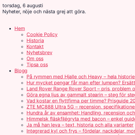
torsdag, 6 augusti
Nyheter, nöje och nästa grej att göra.
Hem
Cookie Policy
Historia
Kontakt
Nyhetsbrev
Om oss
Tipsa oss
Blogg
På rymmen med Hjalle och Heavy – hela historie
Hur mycket pengar får man efter lumpen? Ersät
Land Rover Range Rover Sport – pris, problem o
Göra egna ljus av gammalt stearin – steg för ste
Vad kostar en flyttfirma per timme? Prisguide 2
ZTE MC888 Ultra 5G – recension, specifikatione
Hundra år av ensamhet: Handling, recension oc
Himmelsk fläskfilégryta med bacon – enkel guid
Ja må han leva – text, historia och alla varianter
Integrerad kyl och frys – fördelar, nackdelar, mo