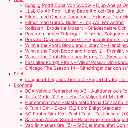
Kunglig Podd Ebba Von Sydow – Djup Analys Oc
JLab Go Air Pop – Lång Batteritid och Bra Ljud
Filmer med Quentin Tarantino – Exklusiv Djup Fi
Filmer med Gerard Butler – Toppval För Action
Rollistan i Broderna Mozart – Skådespelare Och 
Post och Inrikes Tidningar – Historia, Sökguide
Porsche Cayenne Turbo GT – Specifikationer, pr
Winnie the Pooh: Blood and Honey 2 – Handling
Winnie the Pooh Blood and Honey 2 – Premiär, r
Winnie the Pooh Blood and Honey 2 – Svensk pr
Fast eller Rörligt Elpris – Vilket Passar Din Ekon
Chicago Fire Season 14 – Sändningstider och st
Spel
League of Legends Tier List – Expertstrategi fö
Ekonomi
BCA Vehicle Remarketing AB – Auktioner och For
Tesla Model Y Pris – Hur Du Väljer Rätt Modell
Hur somnar man – Bästa metoderna för snabb i
6 Tum i Cm – Exakt 15,24 cm Enligt Standard
5G Router Sim-Kort Bäst i Test – Testvinnare 20
Salomon Active Skin 4 – Recension, storleksguid
Vad är Ananas Bra För – Stödjer Immunitet Och 