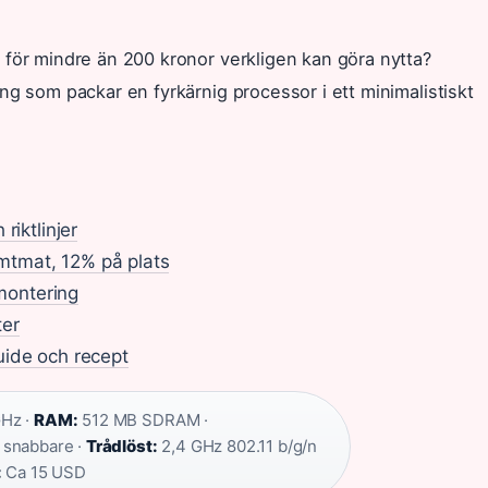
 för mindre än 200 kronor verkligen kan göra nytta?
ng som packar en fyrkärnig processor i ett minimalistiskt
riktlinjer
mtmat, 12% på plats
 montering
ter
uide och recept
GHz ·
RAM:
512 MB SDRAM ·
r snabbare ·
Trådlöst:
2,4 GHz 802.11 b/g/n
:
Ca 15 USD