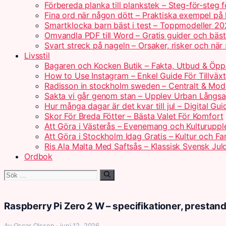
Förbereda planka till plankstek – Steg-för-steg 
Fina ord när någon dött – Praktiska exempel på
Smartklocka barn bäst i test – Toppmodeller 2
Omvandla PDF till Word – Gratis guider och bäs
Svart streck på nageln – Orsaker, risker och när
Livsstil
Bagaren och Kocken Butik – Fakta, Utbud & Öpp
How to Use Instagram – Enkel Guide För Tillväxt
Radisson in stockholm sweden – Centralt & Mod
Sakta vi går genom stan – Upplev Urban Långs
Hur många dagar är det kvar till jul – Digital Gui
Skor För Breda Fötter – Bästa Valet För Komfort
Att Göra i Västerås – Evenemang och Kulturuppl
Att Göra i Stockholm Idag Gratis – Kultur och Fam
Ris Ala Malta Med Saftsås – Klassisk Svensk Jul
Ordbok
Sök
efter:
Raspberry Pi Zero 2 W – specifikationer, prestan
Av Oscar Olsson · juni 12, 2026