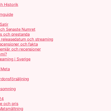
h Historik
lmguide
Satir
 och Senaste Numret
is och prestanda
, releasedatum och streaming
ecensioner och fakta
emiär och recensioner
omi?
reaming i Sverige
r Meta
donsförsäljning
nsomning
24
e och pris
Matsmältning