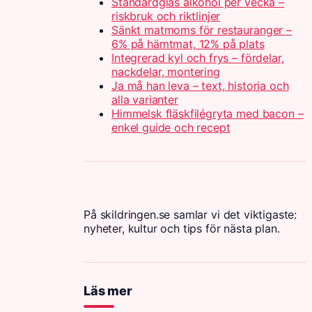
Standardglas alkohol per vecka –
riskbruk och riktlinjer
Sänkt matmoms för restauranger –
6% på hämtmat, 12% på plats
Integrerad kyl och frys – fördelar,
nackdelar, montering
Ja må han leva – text, historia och
alla varianter
Himmelsk fläskfilégryta med bacon –
enkel guide och recept
På skildringen.se samlar vi det viktigaste:
nyheter, kultur och tips för nästa plan.
Läs mer