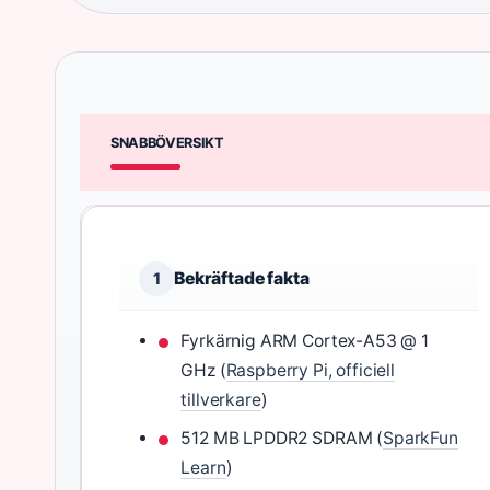
SNABBÖVERSIKT
Bekräftade fakta
1
Fyrkärnig ARM Cortex-A53 @ 1
GHz (
Raspberry Pi, officiell
tillverkare
)
512 MB LPDDR2 SDRAM (
SparkFun
Learn
)