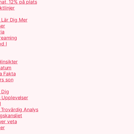
at, 12% på plats
tlinjer
– Lär Dig Mer
ser
ria
treaming
od I
insikter
Datum
a Fakta
rs son
 Dig
 Upplevelser
d
 Trovärdig Analys
gskansliet
ver veta
ter