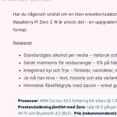
Har du någonsin undrat om en liten enkelkortsdator
Raspberry Pi Zero 2 W är precis det – en uppgraderi
format.
Relaterat
Standardglas alkohol per vecka – riskbruk och 
Sänkt matmoms för restauranger – 6% på hä
Integrerad kyl och frys – fördelar, nackdelar,
Ja må han leva – text, historia och alla varian
Himmelsk fläskfilégryta med bacon – enkel g
Processor:
ARM Cortex-A53 fyrkärnig 64-bitars @ 1 
Prestandaökning jämfört med Zero:
Upp till 5 gånge
Wi-Fi och Bluetooth 4.2 (BLE) ·
Pris (rekommenderat)