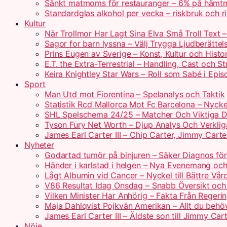
Sänkt matmoms för restauranger – 6% på hämtm
Standardglas alkohol per vecka – riskbruk och rik
Kultur
När Trollmor Har Lagt Sina Elva Små Troll Text 
Sagor for barn lyssna – Välj Trygga Ljudberättel
Prins Eugen av Sverige – Konst, Kultur och Histo
E.T. the Extra-Terrestrial – Handling, Cast och S
Keira Knightley Star Wars – Roll som Sabé i Epis
Sport
Man Utd mot Fiorentina – Spelanalys och Taktik
Statistik Rcd Mallorca Mot Fc Barcelona – Nyckel
SHL Spelschema 24/25 – Matcher Och Viktiga 
Tyson Fury Net Worth – Djup Analys Och Verklig
James Earl Carter III – Chip Carter, Jimmy Carte
Nyheter
Godartad tumör på binjuren – Säker Diagnos för
Händer i karlstad i helgen – Nya Evenemang och
Lågt Albumin vid Cancer – Nyckel till Bättre Vår
V86 Resultat Idag Onsdag – Snabb Översikt och
Vilken Minister Har Anhörig – Fakta Från Regerin
Maja Dahlqvist Pojkvän Amerikan – Allt du behö
James Earl Carter III – Äldste son till Jimmy Car
Nöje