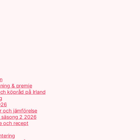
n
tning & premie
ch köpråd på Irland
g
026
r och jämförelse
h säsong 2 2026
e och recept
ntering