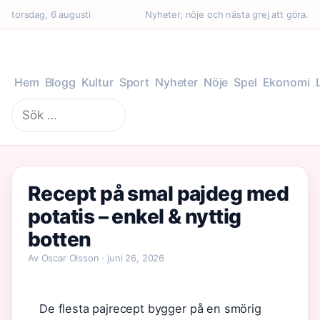
torsdag, 6 augusti
Nyheter, nöje och nästa grej att göra.
Hem
Blogg
Kultur
Sport
Nyheter
Nöje
Spel
Ekonomi
Sök
efter:
Recept på smal pajdeg med
potatis – enkel & nyttig
botten
Av Oscar Olsson · juni 26, 2026
De flesta pajrecept bygger på en smörig