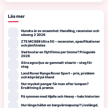
Läs mer
Hundra år av ensamhet: Handling, recension och
säsong 2 2026
ZTE MC888 Ultra 5G – recension, specifikationer
och jämförelse
Vad kostar en flyttfirma per timme? Prisguide
2026
Göra egna ljus av gammalt stearin – steg för
steg
Land Rover Range Rover Sport – pris, problem
och köpråd på Irland
Hur mycket pengar får man efter lumpen?
Ersättning & premie
På rymmen med Hjalle och Heavy – hela historien
Hur länge håller en bergvärmepump? Livslängd,