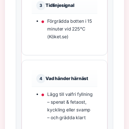
Tidlinjesignal
3
Förgrädda botten i 15
minuter vid 225°C
(Köket.se)
Vad händer härnäst
4
Lägg till valfri fyllning
– spenat & fetaost,
kyckling eller svamp
– och grädda klart