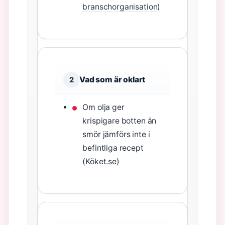
branschorganisation
)
Vad som är oklart
2
Om olja ger
krispigare botten än
smör jämförs inte i
befintliga recept
(Köket.se)