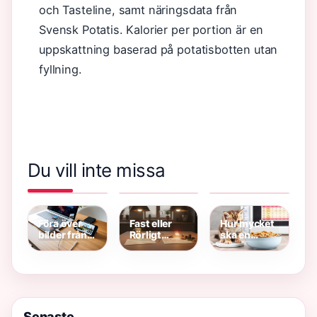
och Tasteline, samt näringsdata från
Svensk Potatis. Kalorier per portion är en
uppskattning baserad på potatisbotten utan
fyllning.
Du vill inte missa
Sakta vi går
Säger man
Svenska
genom stan
grattis på
kvinnliga
– Upplev
mors dag?
författare
Urban
Exempel
2000-talet
Långsamhet
och datum
– topplista
2026
Föra över
Fast eller
Hur mycket
bilder från
Rörligt
ska en
iPhone till
Elpris –
kattunge
PC – steg
Vilket
äta? – Guide
för steg
Passar Din
per vikt
Ekonomi?
Senaste