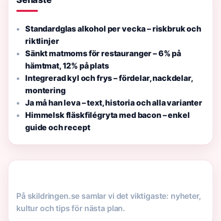
Standardglas alkohol per vecka – riskbruk och
riktlinjer
Sänkt matmoms för restauranger – 6% på
hämtmat, 12% på plats
Integrerad kyl och frys – fördelar, nackdelar,
montering
Ja må han leva – text, historia och alla varianter
Himmelsk fläskfilégryta med bacon – enkel
guide och recept
På skildringen.se samlar vi det viktigaste: nyheter,
kultur och tips för nästa plan.