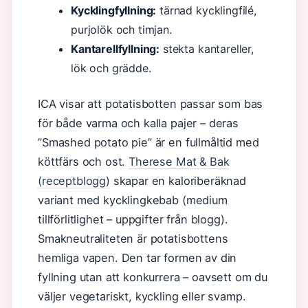
Kycklingfyllning:
tärnad kycklingfilé,
purjolök och timjan.
Kantarellfyllning:
stekta kantareller,
lök och grädde.
ICA visar att potatisbotten passar som bas
för både varma och kalla pajer – deras
”Smashed potato pie” är en fullmåltid med
köttfärs och ost.
Therese Mat & Bak
(receptblogg)
skapar en kaloriberäknad
variant med kycklingkebab (medium
tillförlitlighet – uppgifter från blogg).
Smakneutraliteten är potatisbottens
hemliga vapen. Den tar formen av din
fyllning utan att konkurrera – oavsett om du
väljer vegetariskt, kyckling eller svamp.