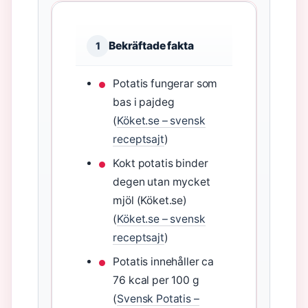
Bekräftade fakta
1
Potatis fungerar som
bas i pajdeg
(
Köket.se – svensk
receptsajt
)
Kokt potatis binder
degen utan mycket
mjöl (Köket.se)
(
Köket.se – svensk
receptsajt
)
Potatis innehåller ca
76 kcal per 100 g
(
Svensk Potatis –