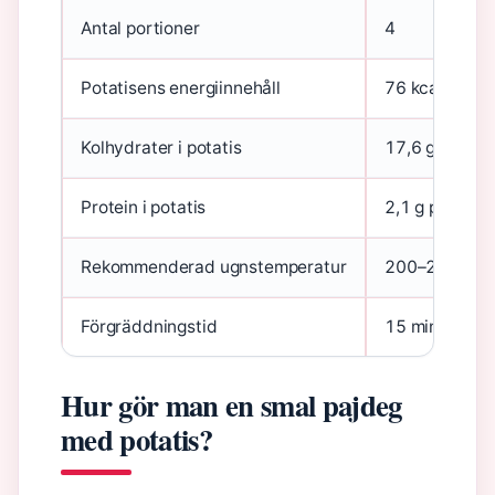
Antal portioner
4
Potatisens energiinnehåll
76 kcal per 1
Kolhydrater i potatis
17,6 g per 10
Protein i potatis
2,1 g per 100
Rekommenderad ugnstemperatur
200–225°C
Förgräddningstid
15 minuter
Hur gör man en smal pajdeg
med potatis?