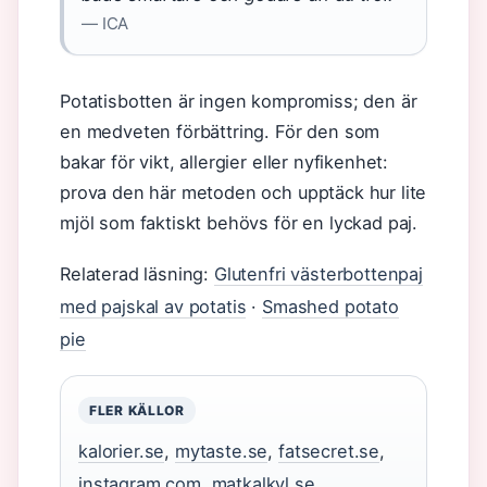
— ICA
Potatisbotten är ingen kompromiss; den är
en medveten förbättring. För den som
bakar för vikt, allergier eller nyfikenhet:
prova den här metoden och upptäck hur lite
mjöl som faktiskt behövs för en lyckad paj.
Relaterad läsning:
Glutenfri västerbottenpaj
med pajskal av potatis
·
Smashed potato
pie
FLER KÄLLOR
kalorier.se
,
mytaste.se
,
fatsecret.se
,
instagram.com
,
matkalkyl.se