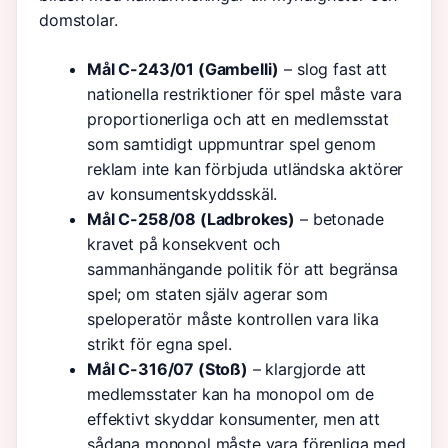
domstolar.
Mål C-243/01 (Gambelli)
– slog fast att
nationella restriktioner för spel måste vara
proportionerliga och att en medlemsstat
som samtidigt uppmuntrar spel genom
reklam inte kan förbjuda utländska aktörer
av konsumentskyddsskäl.
Mål C-258/08 (Ladbrokes)
– betonade
kravet på konsekvent och
sammanhängande politik för att begränsa
spel; om staten själv agerar som
speloperatör måste kontrollen vara lika
strikt för egna spel.
Mål C-316/07 (Stoß)
– klargjorde att
medlemsstater kan ha monopol om de
effektivt skyddar konsumenter, men att
sådana monopol måste vara förenliga med