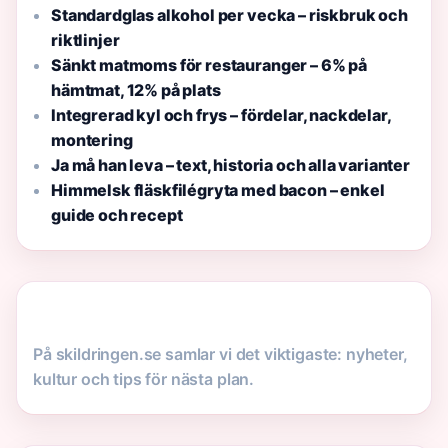
Standardglas alkohol per vecka – riskbruk och
riktlinjer
Sänkt matmoms för restauranger – 6% på
hämtmat, 12% på plats
Integrerad kyl och frys – fördelar, nackdelar,
montering
Ja må han leva – text, historia och alla varianter
Himmelsk fläskfilégryta med bacon – enkel
guide och recept
På skildringen.se samlar vi det viktigaste: nyheter,
kultur och tips för nästa plan.