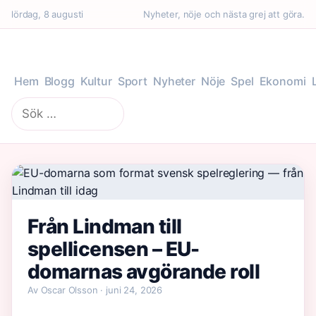
lördag, 8 augusti
Nyheter, nöje och nästa grej att göra.
Hem
Blogg
Kultur
Sport
Nyheter
Nöje
Spel
Ekonomi
Sök
efter:
Från Lindman till
spellicensen – EU-
domarnas avgörande roll
Av Oscar Olsson · juni 24, 2026