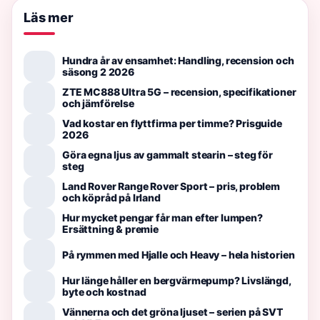
Läs mer
Hundra år av ensamhet: Handling, recension och
säsong 2 2026
ZTE MC888 Ultra 5G – recension, specifikationer
och jämförelse
Vad kostar en flyttfirma per timme? Prisguide
2026
Göra egna ljus av gammalt stearin – steg för
steg
Land Rover Range Rover Sport – pris, problem
och köpråd på Irland
Hur mycket pengar får man efter lumpen?
Ersättning & premie
På rymmen med Hjalle och Heavy – hela historien
Hur länge håller en bergvärmepump? Livslängd,
byte och kostnad
Vännerna och det gröna ljuset – serien på SVT