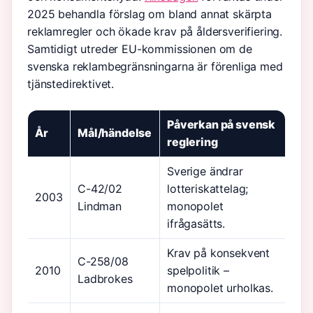
2025 behandla förslag om bland annat skärpta
reklamregler och ökade krav på åldersverifiering.
Samtidigt utreder EU-kommissionen om de
svenska reklambegränsningarna är förenliga med
tjänstedirektivet.
Påverkan på svensk
År
Mål/händelse
reglering
Sverige ändrar
C-42/02
lotteriskattelag;
2003
Lindman
monopolet
ifrågasätts.
Krav på konsekvent
C-258/08
2010
spelpolitik –
Ladbrokes
monopolet urholkas.