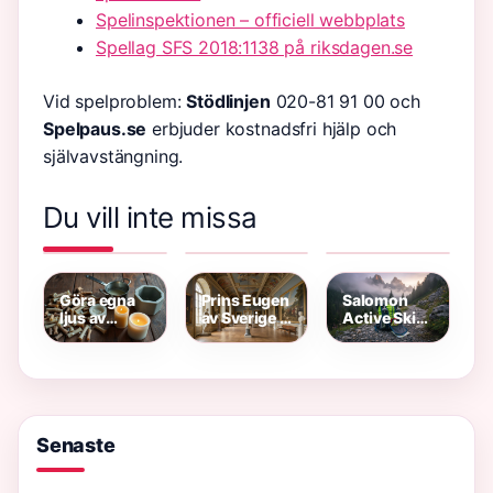
Spelinspektionen – officiell webbplats
Spellag SFS 2018:1138 på riksdagen.se
Vid spelproblem:
Stödlinjen
020-81 91 00 och
Spelpaus.se
erbjuder kostnadsfri hjälp och
självavstängning.
Du vill inte missa
Smal
Blodtrycksmätare
Lågt
bänkpress:
bäst i test
Albumin vid
Komplett
2026 –
Cancer –
guide,
experternas
Nyckel till
fördelar &
rekommendationer
Bättre Vård
kg-
Göra egna
Prins Eugen
Salomon
standarder
ljus av
av Sverige –
Active Skin
gammalt
Konst,
4 –
stearin –
Kultur och
Recension,
steg för
Historia
storleksguide
steg
och pris
Senaste