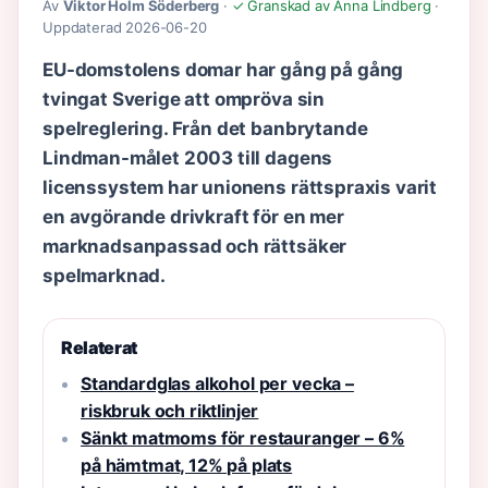
Av
Viktor Holm Söderberg
·
✓ Granskad av Anna Lindberg
·
Uppdaterad 2026-06-20
EU-domstolens domar har gång på gång
tvingat Sverige att ompröva sin
spelreglering. Från det banbrytande
Lindman-målet 2003 till dagens
licenssystem har unionens rättspraxis varit
en avgörande drivkraft för en mer
marknadsanpassad och rättsäker
spelmarknad.
Relaterat
Standardglas alkohol per vecka –
riskbruk och riktlinjer
Sänkt matmoms för restauranger – 6%
på hämtmat, 12% på plats