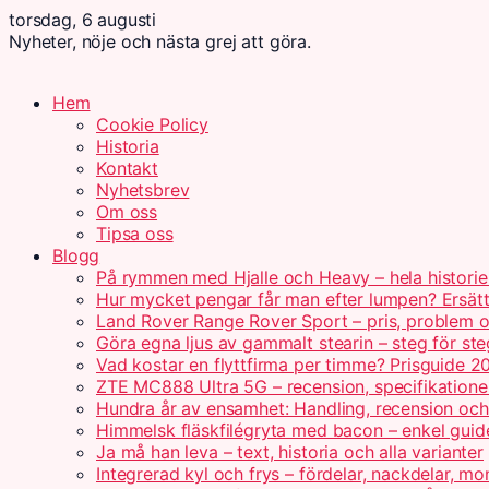
torsdag, 6 augusti
Nyheter, nöje och nästa grej att göra.
Hem
Cookie Policy
Historia
Kontakt
Nyhetsbrev
Om oss
Tipsa oss
Blogg
På rymmen med Hjalle och Heavy – hela historie
Hur mycket pengar får man efter lumpen? Ersät
Land Rover Range Rover Sport – pris, problem o
Göra egna ljus av gammalt stearin – steg för ste
Vad kostar en flyttfirma per timme? Prisguide 2
ZTE MC888 Ultra 5G – recension, specifikatione
Hundra år av ensamhet: Handling, recension oc
Himmelsk fläskfilégryta med bacon – enkel guid
Ja må han leva – text, historia och alla varianter
Integrerad kyl och frys – fördelar, nackdelar, mo