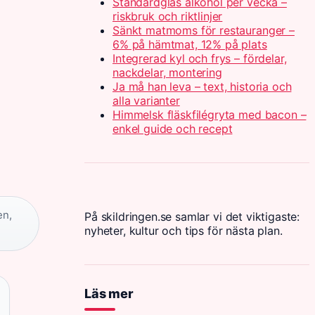
Standardglas alkohol per vecka –
riskbruk och riktlinjer
Sänkt matmoms för restauranger –
6% på hämtmat, 12% på plats
Integrerad kyl och frys – fördelar,
nackdelar, montering
Ja må han leva – text, historia och
alla varianter
Himmelsk fläskfilégryta med bacon –
enkel guide och recept
en,
På skildringen.se samlar vi det viktigaste:
nyheter, kultur och tips för nästa plan.
Läs mer