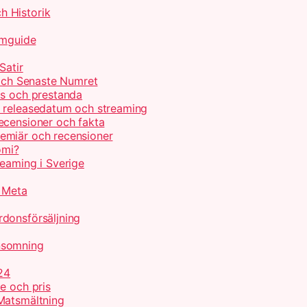
h Historik
lmguide
Satir
 och Senaste Numret
is och prestanda
, releasedatum och streaming
ecensioner och fakta
emiär och recensioner
omi?
reaming i Sverige
r Meta
donsförsäljning
nsomning
24
e och pris
Matsmältning