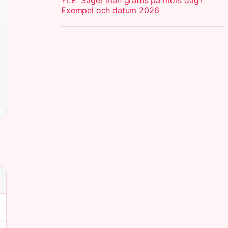
YLE
Säger man grattis på mors dag?
Exempel och datum 2026