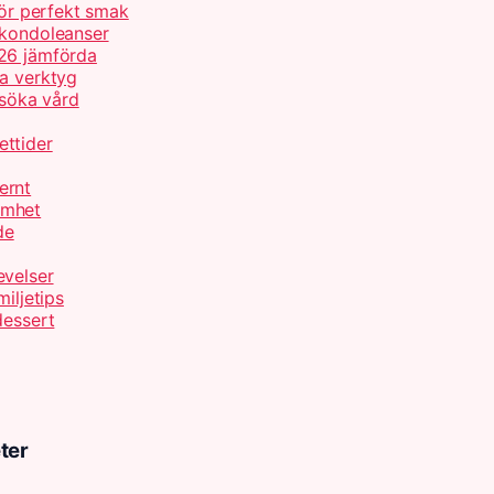
för perfekt smak
 kondoleanser
026 jämförda
ta verktyg
 söka vård
ettider
ernt
amhet
de
evelser
iljetips
dessert
ter