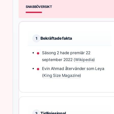
SNABBÖVERSIKT
Bekräftade fakta
1
Säsong 2 hade premiär 22
september 2022 (
Wikipedia
)
Evin Ahmad återvänder som Leya
(
King Size Magazine
)
Tidlinjesignal
3