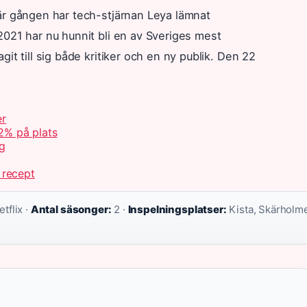
är gången har tech-stjärnan Leya lämnat
2021 har nu hunnit bli en av Sveriges mest
it till sig både kritiker och en ny publik. Den 22
er
2% på plats
ng
 recept
tflix ·
Antal säsonger:
2 ·
Inspelningsplatser:
Kista, Skärholm