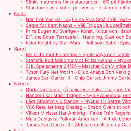
Sänkt matmoms för restauranger – 6% på hämtm
Standardglas alkohol per vecka – riskbruk och rik
Kultur
När Trollmor Har Lagt Sina Elva Små Troll Text 
Sagor for barn lyssna – Välj Trygga Ljudberättel
Prins Eugen av Sverige – Konst, Kultur och Histo
E.T. the Extra-Terrestrial – Handling, Cast och S
Keira Knightley Star Wars – Roll som Sabé i Epis
Sport
Man Utd mot Fiorentina – Spelanalys och Taktik
Statistik Rcd Mallorca Mot Fc Barcelona – Nyckel
SHL Spelschema 24/25 – Matcher Och Viktiga 
Tyson Fury Net Worth – Djup Analys Och Verklig
James Earl Carter III – Chip Carter, Jimmy Carte
Nyheter
Godartad tumör på binjuren – Säker Diagnos för
Händer i karlstad i helgen – Nya Evenemang och
Lågt Albumin vid Cancer – Nyckel till Bättre Vår
V86 Resultat Idag Onsdag – Snabb Översikt och
Vilken Minister Har Anhörig – Fakta Från Regerin
Maja Dahlqvist Pojkvän Amerikan – Allt du behö
James Earl Carter III – Äldste son till Jimmy Car
Nöje