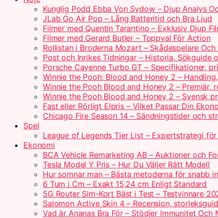
Kunglig Podd Ebba Von Sydow – Djup Analys Oc
JLab Go Air Pop – Lång Batteritid och Bra Ljud
Filmer med Quentin Tarantino – Exklusiv Djup Fi
Filmer med Gerard Butler – Toppval För Action
Rollistan i Broderna Mozart – Skådespelare Och 
Post och Inrikes Tidningar – Historia, Sökguide
Porsche Cayenne Turbo GT – Specifikationer, pr
Winnie the Pooh: Blood and Honey 2 – Handling
Winnie the Pooh Blood and Honey 2 – Premiär, r
Winnie the Pooh Blood and Honey 2 – Svensk pr
Fast eller Rörligt Elpris – Vilket Passar Din Ekon
Chicago Fire Season 14 – Sändningstider och st
Spel
League of Legends Tier List – Expertstrategi fö
Ekonomi
BCA Vehicle Remarketing AB – Auktioner och For
Tesla Model Y Pris – Hur Du Väljer Rätt Modell
Hur somnar man – Bästa metoderna för snabb i
6 Tum i Cm – Exakt 15,24 cm Enligt Standard
5G Router Sim-Kort Bäst i Test – Testvinnare 20
Salomon Active Skin 4 – Recension, storleksguid
Vad är Ananas Bra För – Stödjer Immunitet Och 