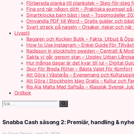
Förbereda planka till plankstek – Steg-för-steg 
Fina ord när någon dött – Praktiska exempel på
Smartklocka barn bäst i test – Toppmodeller 2
Omvandla PDF till Word – Gratis guider och bäs
Svart streck på nageln – Orsaker, risker och när
Livsstil
Bagaren och Kocken Butik – Fakta, Utbud & Öpp
How to Use Instagram – Enkel Guide För Tillväxt
Radisson in stockholm sweden – Centralt & Mod
Sakta vi går genom stan – Upplev Urban Långs
Hur många dagar är det kvar till jul – Digital Gui
Skor För Breda Fötter – Bästa Valet För Komfort
Att Göra i Västerås – Evenemang och Kulturuppl
Att Göra i Stockholm Idag Gratis – Kultur och Fam
Ris Ala Malta Med Saftsås – Klassisk Svensk Jul
Ordbok
Sök
efter:
Snabba Cash säsong 2: Premiär, handling & nyhe
Av Oscar Olsson · april 21, 2026