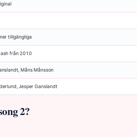
iginal
er tillgängliga
ash från 2010
anslandt, Måns Månsson
derlund, Jesper Ganslandt
song 2?