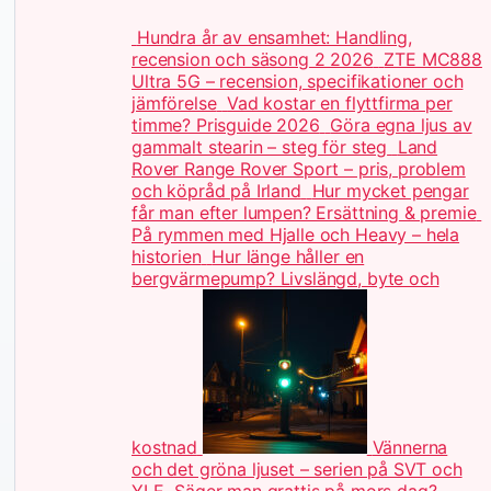
Hundra år av ensamhet: Handling,
recension och säsong 2 2026
ZTE MC888
Ultra 5G – recension, specifikationer och
jämförelse
Vad kostar en flyttfirma per
timme? Prisguide 2026
Göra egna ljus av
gammalt stearin – steg för steg
Land
Rover Range Rover Sport – pris, problem
och köpråd på Irland
Hur mycket pengar
får man efter lumpen? Ersättning & premie
På rymmen med Hjalle och Heavy – hela
historien
Hur länge håller en
bergvärmepump? Livslängd, byte och
kostnad
Vännerna
och det gröna ljuset – serien på SVT och