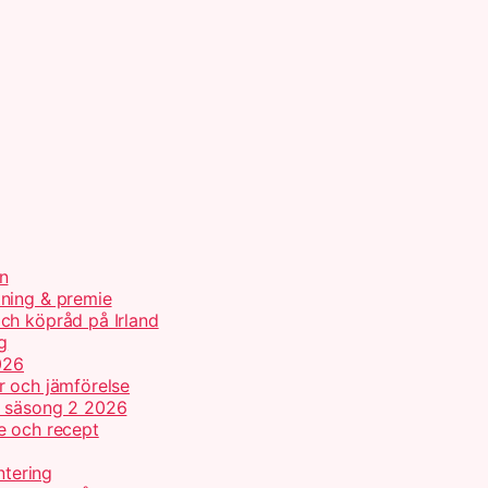
n
tning & premie
ch köpråd på Irland
g
026
r och jämförelse
h säsong 2 2026
e och recept
ntering