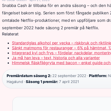
Snabba Cash är tillbaka för en andra säsong – och den h
fängelset bakom sig. Serien som först fångade publiken 
omtalade Netflix-produktioner, med en uppföljare som drag
september 2022 hade säsong 2 premiär på Netflix.
Relaterat
Standardglas alkohol per vecka – riskbruk och riktlinj
Sänkt matmoms för restauranger – 6% på hämtmat, 1
Integrerad kyl och frys – fördelar, nackdelar, monteri
Ja må han leva – text, historia och alla varianter
Himmelsk fläskfilégryta med bacon – enkel guide och
Premiärdatum säsong 2:
22 september 2022 ·
Plattform:
Ne
Hagalund ·
Säsong 1 premiär:
7 april 2021