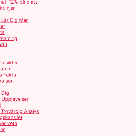
at, 12% på plats
tlinjer
– Lär Dig Mer
ser
ria
treaming
od I
insikter
Datum
a Fakta
rs son
 Dig
 Upplevelser
d
 Trovärdig Analys
gskansliet
ver veta
ter