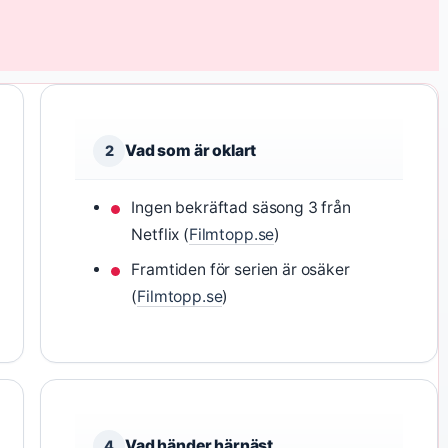
Vad som är oklart
2
Ingen bekräftad säsong 3 från
Netflix (
Filmtopp.se
)
Framtiden för serien är osäker
(
Filmtopp.se
)
Vad händer härnäst
4