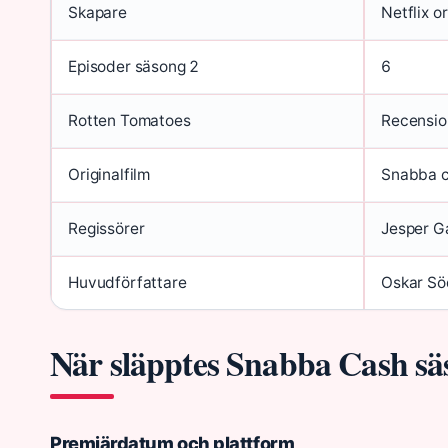
Skapare
Netflix or
Episoder säsong 2
6
Rotten Tomatoes
Recension
Originalfilm
Snabba c
Regissörer
Jesper G
Huvudförfattare
Oskar Sö
När släpptes Snabba Cash sä
Premiärdatum och plattform