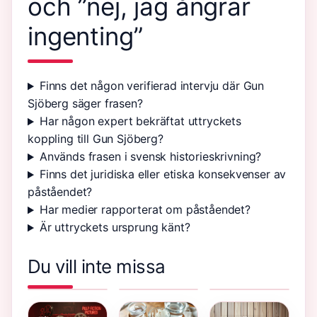
och ”nej, jag ångrar
ingenting”
Finns det någon verifierad intervju där Gun
Sjöberg säger frasen?
Har någon expert bekräftat uttryckets
koppling till Gun Sjöberg?
Används frasen i svensk historieskrivning?
Finns det juridiska eller etiska konsekvenser av
påståendet?
Har medier rapporterat om påståendet?
Är uttryckets ursprung känt?
Du vill inte missa
Sandvikens
Saftig lax i
Barnmorskan
kommun
ugn – recept
i East End
lediga jobb –
och rätt
säsong 13
officiella
temperatur
på SVT Play
källor
– streama