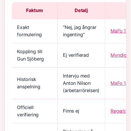
Faktum
Detalj
Exakt
”Nej, jag ångrar
MaFo 19
formulering
ingenting”
Koppling till
Ej verifierad
Myndigh
Gun Sjöberg
Intervju med
Historisk
Anton Nilson
MaFo 19
anspelning
(arbetarrörelsen)
Officiell
Finns ej
Regerings
verifiering