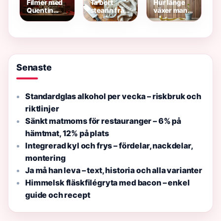
gratis
Filmer med
Ta bort
Hur länge
Quentin
stearin från
växer man
Tarantino –
glas – 5
som kille? –
Exklusiv
enkla
Allt om
Djup
metoder |
killars
Filmguide
Guide
tillväxt
Senaste
Standardglas alkohol per vecka – riskbruk och
riktlinjer
Sänkt matmoms för restauranger – 6% på
hämtmat, 12% på plats
Integrerad kyl och frys – fördelar, nackdelar,
montering
Ja må han leva – text, historia och alla varianter
Himmelsk fläskfilégryta med bacon – enkel
guide och recept