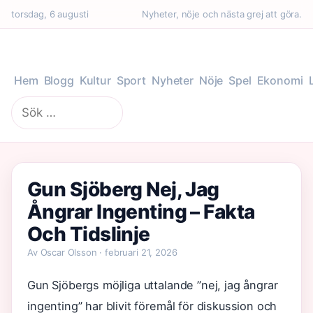
torsdag, 6 augusti
Nyheter, nöje och nästa grej att göra.
Hem
Blogg
Kultur
Sport
Nyheter
Nöje
Spel
Ekonomi
Sök
efter:
Gun Sjöberg Nej, Jag
Ångrar Ingenting – Fakta
Och Tidslinje
Av Oscar Olsson · februari 21, 2026
Gun Sjöbergs möjliga uttalande ”nej, jag ångrar
ingenting” har blivit föremål för diskussion och