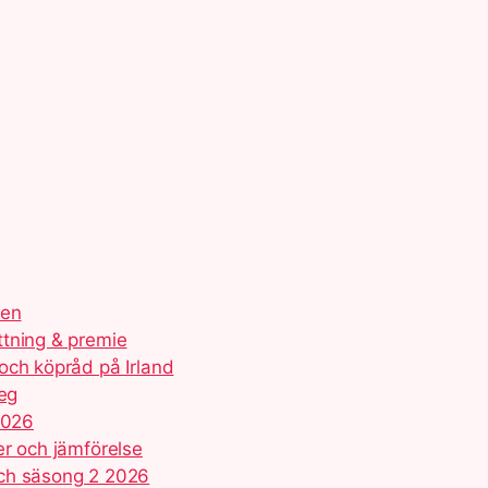
ien
ttning & premie
och köpråd på Irland
teg
2026
er och jämförelse
och säsong 2 2026