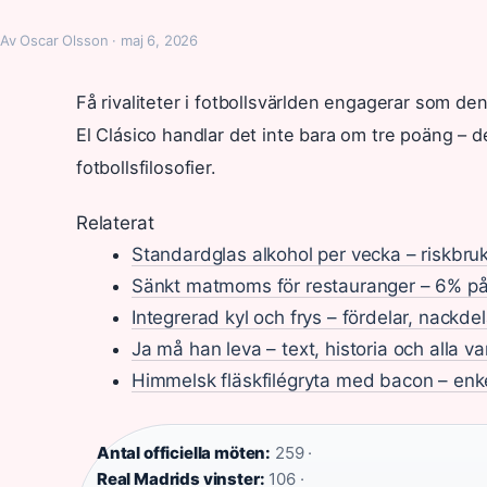
Av Oscar Olsson · maj 6, 2026
Få rivaliteter i fotbollsvärlden engagerar som d
El Clásico handlar det inte bara om tre poäng – d
fotbollsfilosofier.
Relaterat
Standardglas alkohol per vecka – riskbruk 
Sänkt matmoms för restauranger – 6% på
Integrerad kyl och frys – fördelar, nackde
Ja må han leva – text, historia och alla va
Himmelsk fläskfilégryta med bacon – enk
Antal officiella möten:
259 ·
Real Madrids vinster:
106 ·