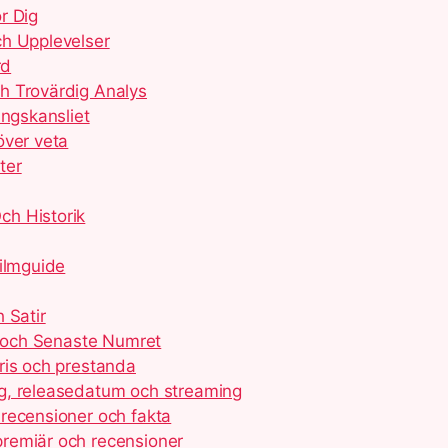
r Dig
ch Upplevelser
rd
h Trovärdig Analys
ingskansliet
över veta
ter
ch Historik
Filmguide
 Satir
e och Senaste Numret
ris och prestanda
g, releasedatum och streaming
recensioner och fakta
remiär och recensioner