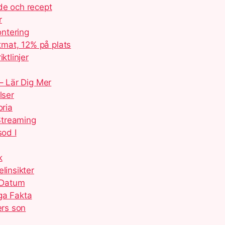
de och recept
r
ontering
mat, 12% på plats
ktlinjer
– Lär Dig Mer
lser
oria
 Streaming
sod I
k
linsikter
 Datum
ga Fakta
ers son