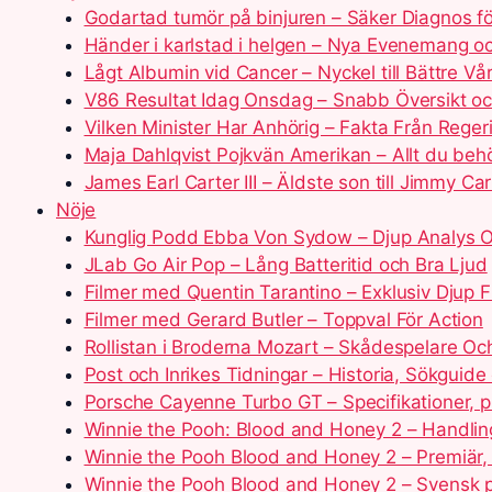
Godartad tumör på binjuren – Säker Diagnos fö
Händer i karlstad i helgen – Nya Evenemang o
Lågt Albumin vid Cancer – Nyckel till Bättre Vå
V86 Resultat Idag Onsdag – Snabb Översikt oc
Vilken Minister Har Anhörig – Fakta Från Reger
Maja Dahlqvist Pojkvän Amerikan – Allt du beh
James Earl Carter III – Äldste son till Jimmy Car
Nöje
Kunglig Podd Ebba Von Sydow – Djup Analys O
JLab Go Air Pop – Lång Batteritid och Bra Ljud
Filmer med Quentin Tarantino – Exklusiv Djup 
Filmer med Gerard Butler – Toppval För Action
Rollistan i Broderna Mozart – Skådespelare Och
Post och Inrikes Tidningar – Historia, Sökguid
Porsche Cayenne Turbo GT – Specifikationer, p
Winnie the Pooh: Blood and Honey 2 – Handlin
Winnie the Pooh Blood and Honey 2 – Premiär, 
Winnie the Pooh Blood and Honey 2 – Svensk p