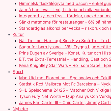
Himmelsk fläskfilégryta med bacon – enkel gui
Ja må han leva – text, historia och alla variante
Integrerad kyl och frys – fördelar, nackdelar, m
Sänkt matmoms för restauranger – 6% på hämt
Standardglas alkohol per vecka – riskbruk och ri
Kultur
När Trollmor Har Lagt Sina Elva Små Troll Text 
Sagor for barn lyssna – Välj Trygga Ljudberätte
Prins Eugen av Sverige – Konst, Kultur och Hist
E.T. the Extra-Terrestrial – Handling, Cast och
Keira Knightley Star Wars – Roll som Sabé i Epi
Sport
Man Utd mot Fiorentina – Spelanalys och Takti
Statistik Rcd Mallorca Mot Fc Barcelona – Nycke
SHL Spelschema 24/25 – Matcher Och Viktiga
Tyson Fury Net Worth – Djup Analys Och Verkli
James Earl Carter III – Chip Carter, Jimmy Cart
Nyheter