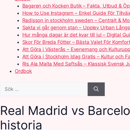
Bagaren och Kocken Butik – Fakta, Utbud & Öp
How to Use Instagram – Enkel Guide För Tillväx
Radisson in stockholm sweden – Centralt & Mo
Sakta vi går genom stan – Upplev Urban Lång
Hur många dagar är det kvar till jul – Digital Gu
Skor För Breda Fötter – Bästa Valet För Komfor
Att Göra i Västerås – Evenemang och Kulturupp
Att Göra i Stockholm Idag Gratis – Kultur och Fa
Ris Ala Malta Med Saftsås – Klassisk Svensk J
Ordbok
Sök
efter:
Real Madrid vs Barcelona
historia