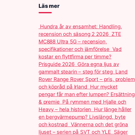
Läs mer
Hundra år av ensamhet: Handling,
recension och säsong 2 2026
ZTE
MC888 Ultra 5G – recension,
specifikationer och jämförelse
Vad
kostar en flyttfirma per timme?
Prisguide 2026
Göra egna ljus av
gammalt stearin – steg för steg
Land
Rover Range Rover Sport – pris, problem
och köpråd på Irland
Hur mycket
pengar får man efter lumpen? Ersättning
& premie
På rymmen med Hjalle och
Heavy – hela historien
Hur länge håller
en bergvärmepump? Livslängd, byte
och kostnad
Vännerna och det gröna
ljuset – serien på SVT och YLE
Säger