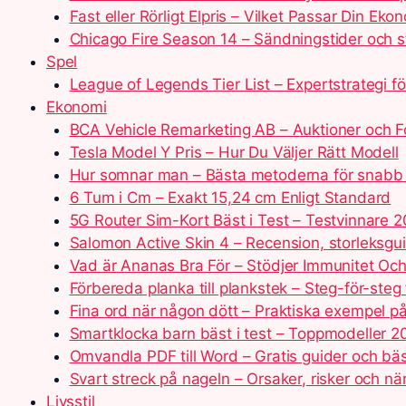
Fast eller Rörligt Elpris – Vilket Passar Din Eko
Chicago Fire Season 14 – Sändningstider och s
Spel
League of Legends Tier List – Expertstrategi f
Ekonomi
BCA Vehicle Remarketing AB – Auktioner och F
Tesla Model Y Pris – Hur Du Väljer Rätt Modell
Hur somnar man – Bästa metoderna för snabb
6 Tum i Cm – Exakt 15,24 cm Enligt Standard
5G Router Sim-Kort Bäst i Test – Testvinnare 
Salomon Active Skin 4 – Recension, storleksgui
Vad är Ananas Bra För – Stödjer Immunitet Oc
Förbereda planka till plankstek – Steg-för-steg
Fina ord när någon dött – Praktiska exempel p
Smartklocka barn bäst i test – Toppmodeller 
Omvandla PDF till Word – Gratis guider och bä
Svart streck på nageln – Orsaker, risker och nä
Livsstil