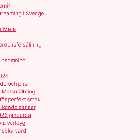
nomi?
treaming i Sverige
ör Meta
ordonsförsäljning
 insomning
2024
de och pris
h Matsmältning
 för perfekt smak
å kondoleanser
2026 jämförda
sta verktyg
r söka vård