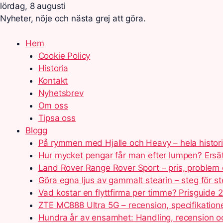
lördag, 8 augusti
Nyheter, nöje och nästa grej att göra.
Hem
Cookie Policy
Historia
Kontakt
Nyhetsbrev
Om oss
Tipsa oss
Blogg
På rymmen med Hjalle och Heavy – hela histor
Hur mycket pengar får man efter lumpen? Ersä
Land Rover Range Rover Sport – pris, problem 
Göra egna ljus av gammalt stearin – steg för s
Vad kostar en flyttfirma per timme? Prisguide 
ZTE MC888 Ultra 5G – recension, specifikation
Hundra år av ensamhet: Handling, recension 