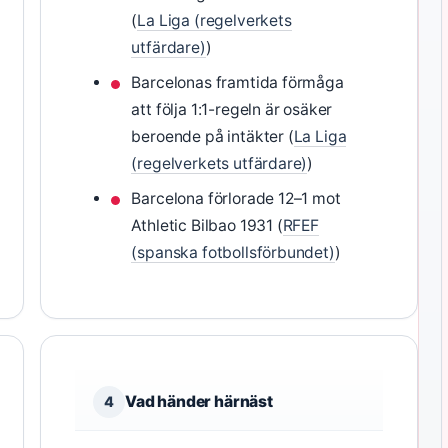
(
La Liga (regelverkets
utfärdare)
)
Barcelonas framtida förmåga
att följa 1:1-regeln är osäker
beroende på intäkter (
La Liga
(regelverkets utfärdare)
)
Barcelona förlorade 12–1 mot
Athletic Bilbao 1931 (
RFEF
(spanska fotbollsförbundet)
)
Vad händer härnäst
4