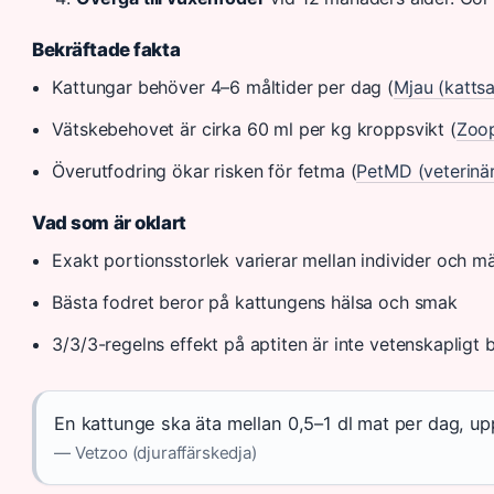
Bekräftade fakta
Kattungar behöver 4–6 måltider per dag (
Mjau (kattsa
Vätskebehovet är cirka 60 ml per kg kroppsvikt (
Zoop
Överutfodring ökar risken för fetma (
PetMD (veterinä
Vad som är oklart
Exakt portionsstorlek varierar mellan individer och m
Bästa fodret beror på kattungens hälsa och smak
3/3/3-regelns effekt på aptiten är inte vetenskapligt 
En kattunge ska äta mellan 0,5–1 dl mat per dag, up
— Vetzoo (djuraffärskedja)