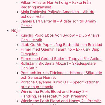
Vilken Minister Har Anhörig – Fakta Från
Regeringskansliet
Maja Dahlqvist Pojkvän Amerikan – Allt du
behöver veta
James Earl Carter III – Äldste son till Jimmy
Carter
Nöje
Kunglig Podd Ebba Von Sydow – Djup Analys
Och Historik
JLab Go Air Pop – Lång Batteritid och Bra Ljud
Filmer med Quentin Tarantino – Exklusiv Djup
Filmguide
Filmer med Gerard Butler – Toppval För Action
Rollistan i Broderna Mozart – Skådespelare
Och Satir
Post och Inrikes Tidningar – Historia, Sökguide
och Senaste Numret
Porsche Cayenne Turbo GT – Specifikationer,
pris och prestanda
Winnie the Pooh: Blood and Honey 2 –
Handling, releasedatum och streaming
Winnie the Pooh Blood and Honey 2 – Premiär,