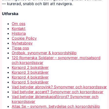
— kurerad, snabb och lätt att navigera.
Utforska
Om oss
Kontakt
Historia
Cookie Policy
Nyhetsbrev
Tipsa oss
Ordbok, synonymer & korsordshjälp
120 Romerska Soldater – synonymer, motsatsord
och korsordssvar
Korsord 2 bokstäver
Korsord 3 bokstäver
Korsord 4 bokstäver
Korsord 5 bokstäver
Vad betyder abrovink? Synonymer och korsordssvar
Vad betyder accent? Synonymer och korsordssvar
Vad betyder äktenskapsförord? Synonymer och
korsordssvar
Allas Se – synonym, betydelse och korsordshjälp