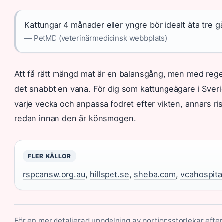
Kattungar 4 månader eller yngre bör idealt äta tre 
— PetMD (veterinärmedicinsk webbplats)
Att få rätt mängd mat är en balansgång, men med regel
det snabbt en vana. För dig som kattungeägare i Sverig
varje vecka och anpassa fodret efter vikten, annars risk
redan innan den är könsmogen.
FLER KÄLLOR
rspcansw.org.au
,
hillspet.se
,
sheba.com
,
vcahospita
För en mer detaljerad uppdelning av portionsstorlekar eft