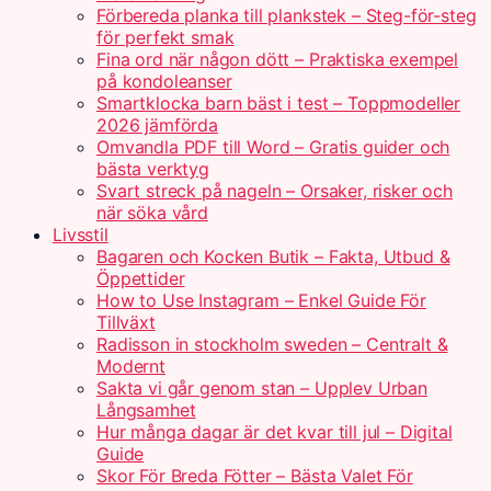
Förbereda planka till plankstek – Steg-för-steg
för perfekt smak
Fina ord när någon dött – Praktiska exempel
på kondoleanser
Smartklocka barn bäst i test – Toppmodeller
2026 jämförda
Omvandla PDF till Word – Gratis guider och
bästa verktyg
Svart streck på nageln – Orsaker, risker och
när söka vård
Livsstil
Bagaren och Kocken Butik – Fakta, Utbud &
Öppettider
How to Use Instagram – Enkel Guide För
Tillväxt
Radisson in stockholm sweden – Centralt &
Modernt
Sakta vi går genom stan – Upplev Urban
Långsamhet
Hur många dagar är det kvar till jul – Digital
Guide
Skor För Breda Fötter – Bästa Valet För