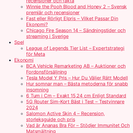
recensioner och fakta
Winnie the Pooh Blood and Honey 2 – Svensk
premiär och recensioner
Fast eller Rörligt Elpris – Vilket Passar Din
Ekonomi?
Chicago Fire Season 14 – Sändningstider och
streaming i Sverige
Spel
League of Legends Tier List – Expertstrategi
för Meta
Ekonomi
BCA Vehicle Remarketing AB – Auktioner och
Fordonsförsäljning
Tesla Model Y Pris – Hur Du Väljer Rätt Modell
Hur somnar man – Bästa metoderna för snabb
insomning
6 Tum i Cm – Exakt 15,24 cm Enligt Standard
5G Router Sim-Kort Bäst i Test – Testvinnare
2024
Salomon Active Skin 4 – Recension,
storleksguide och pris
Vad är Ananas Bra För – Stödjer Immunitet Och
Matsmältning