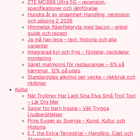
ZTE MC888 Ultra 5G – recension,
specifikationer och jämförelse
Hundra år av ensamhet: Handling, recension
och säsong 2 2026
Himmelsk fläskfilégryta med bacon – enkel
guide och recept
Ja må han leva – text, historia och alla
varianter
Integrerad kyl och frys – fördelar, nackdelar,
montering
Sänkt matmoms för restauranger – 6% på
hämtmat, 12% på plats
Standardglas alkohol per vecka – riskbruk och
riktlinjer
Kultur
När Trollmor Har Lagt Sina Elva Små Troll Text
– Lär Dig Mer
Sagor for barn lyssna – Välj Trygga
Ljudberättelser
Prins Eugen av Sverige – Konst, Kultur och
Historia
E.T. the Extra-Terrestrial – Handling, Cast och
Streaming