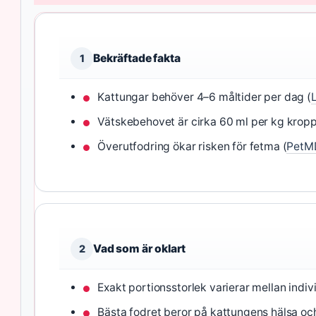
Bekräftade fakta
1
Kattungar behöver 4–6 måltider per dag (
Vätskebehovet är cirka 60 ml per kg kropp
Överutfodring ökar risken för fetma (
PetMD
Vad som är oklart
2
Exakt portionsstorlek varierar mellan indi
Bästa fodret beror på kattungens hälsa o