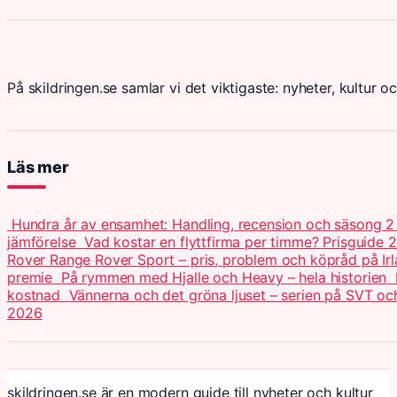
På skildringen.se samlar vi det viktigaste: nyheter, kultur oc
Läs mer
Hundra år av ensamhet: Handling, recension och säsong 
jämförelse
Vad kostar en flyttfirma per timme? Prisguide 
Rover Range Rover Sport – pris, problem och köpråd på Ir
premie
På rymmen med Hjalle och Heavy – hela historien
kostnad
Vännerna och det gröna ljuset – serien på SVT o
2026
skildringen.se är en modern guide till nyheter och kultur