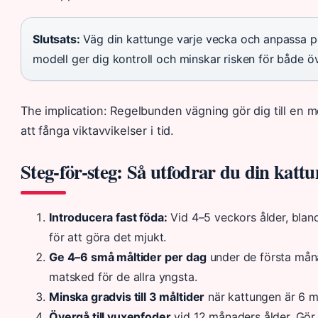
Slutsats:
Väg din kattunge varje vecka och anpassa po
modell ger dig kontroll och minskar risken för både ö
The implication: Regelbunden vägning gör dig till en m
att fånga viktavvikelser i tid.
Steg-för-steg: Så utfodrar du din katt
Introducera fast föda:
Vid 4–5 veckors ålder, bland
för att göra det mjukt.
Ge 4–6 små måltider per dag
under de första måna
matsked för de allra yngsta.
Minska gradvis till 3 måltider
när kattungen är 6 m
Övergå till vuxenfoder
vid 12 månaders ålder. Gör 