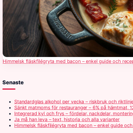
Himmelsk fläskfilégryta med bacon – enkel guide och rece
Senaste
Standardglas alkohol per vecka – riskbruk och riktlinj
Sänkt matmoms för restauranger – 6% på hämtmat, 1
Integrerad kyl och frys – fördelar, nackdelar, monteri
Ja må han leva – text, historia och alla varianter
Himmelsk fläskfilégryta med bacon – enkel guide och