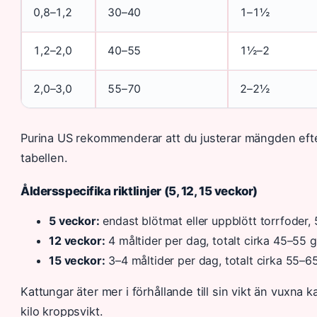
0,8–1,2
30–40
1–1½
1,2–2,0
40–55
1½–2
2,0–3,0
55–70
2–2½
Purina US rekommenderar att du justerar mängden efter
tabellen.
Åldersspecifika riktlinjer (5, 12, 15 veckor)
5 veckor:
endast blötmat eller uppblött torrfoder,
12 veckor:
4 måltider per dag, totalt cirka 45–55 g
15 veckor:
3–4 måltider per dag, totalt cirka 55–6
Kattungar äter mer i förhållande till sin vikt än vuxna 
kilo kroppsvikt.