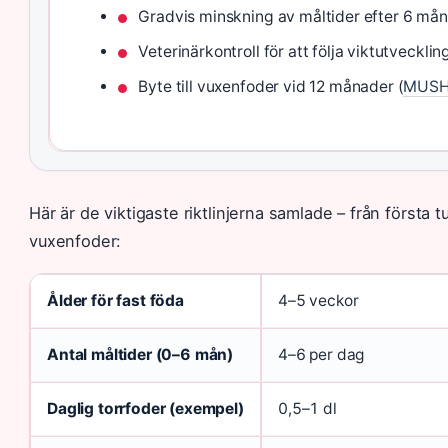
Gradvis minskning av måltider efter 6 mån
Veterinärkontroll för att följa viktutvecklin
Byte till vuxenfoder vid 12 månader (
MUSH 
Här är de viktigaste riktlinjerna samlade – från första t
vuxenfoder:
Ålder för fast föda
4–5 veckor
Antal måltider (0–6 mån)
4–6 per dag
Daglig torrfoder (exempel)
0,5–1 dl