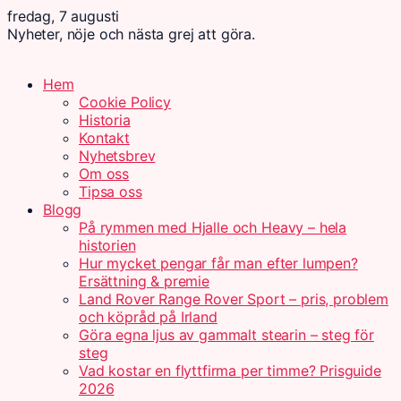
fredag, 7 augusti
Nyheter, nöje och nästa grej att göra.
Hem
Cookie Policy
Historia
Kontakt
Nyhetsbrev
Om oss
Tipsa oss
Blogg
På rymmen med Hjalle och Heavy – hela
historien
Hur mycket pengar får man efter lumpen?
Ersättning & premie
Land Rover Range Rover Sport – pris, problem
och köpråd på Irland
Göra egna ljus av gammalt stearin – steg för
steg
Vad kostar en flyttfirma per timme? Prisguide
2026