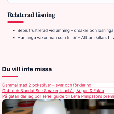
Relaterad läsning
Bebis frustrerad vid amning – orsaker och lösninga
Hur länge växer man som kille? – Allt om killars till
Du vill inte missa
Gammal stad 2 bokstäver – svar och förklaring
Gott och Blandat Sur: Smaker, Innehåll, Vegan & Fakta
På gatan där jag bor serie: guide till Lena Philipssons prem