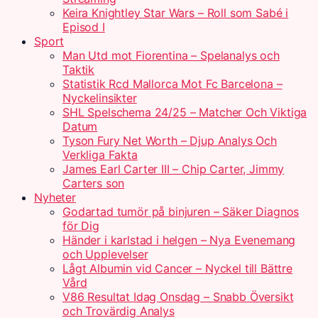
Keira Knightley Star Wars – Roll som Sabé i
Episod I
Sport
Man Utd mot Fiorentina – Spelanalys och
Taktik
Statistik Rcd Mallorca Mot Fc Barcelona –
Nyckelinsikter
SHL Spelschema 24/25 – Matcher Och Viktiga
Datum
Tyson Fury Net Worth – Djup Analys Och
Verkliga Fakta
James Earl Carter III – Chip Carter, Jimmy
Carters son
Nyheter
Godartad tumör på binjuren – Säker Diagnos
för Dig
Händer i karlstad i helgen – Nya Evenemang
och Upplevelser
Lågt Albumin vid Cancer – Nyckel till Bättre
Vård
V86 Resultat Idag Onsdag – Snabb Översikt
och Trovärdig Analys