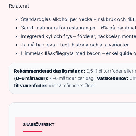
Relaterat
Standardglas alkohol per vecka – riskbruk och riktl
Sänkt matmoms för restauranger – 6% på hämtmat,
Integrerad kyl och frys – fördelar, nackdelar, monte
Ja må han leva – text, historia och alla varianter
Himmelsk fläskfilégryta med bacon – enkel guide 
Rekommenderad daglig mängd:
0,5–1 dl torrfoder eller
(0–6 månader):
4–6 måltider per dag ·
Vätskebehov:
Cir
till vuxenfoder:
Vid 12 månaders ålder
SNABBÖVERSIKT