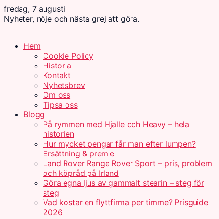
fredag, 7 augusti
Nyheter, nöje och nästa grej att göra.
Hem
Cookie Policy
Historia
Kontakt
Nyhetsbrev
Om oss
Tipsa oss
Blogg
På rymmen med Hjalle och Heavy – hela
historien
Hur mycket pengar får man efter lumpen?
Ersättning & premie
Land Rover Range Rover Sport – pris, problem
och köpråd på Irland
Göra egna ljus av gammalt stearin – steg för
steg
Vad kostar en flyttfirma per timme? Prisguide
2026