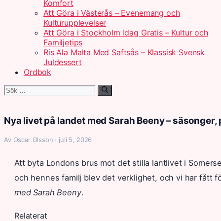
Komfort
Att Göra i Västerås – Evenemang och
Kulturupplevelser
Att Göra i Stockholm Idag Gratis – Kultur och
Familjetips
Ris Ala Malta Med Saftsås – Klassisk Svensk
Juldessert
Ordbok
Sök
efter:
Nya livet på landet med Sarah Beeny – säsonger, 
Av Oscar Olsson · juli 5, 2026
Att byta Londons brus mot det stilla lantlivet i Somer
och hennes familj blev det verklighet, och vi har fått
med Sarah Beeny
.
Relaterat