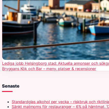
Lediga jobb Helsingborg stad: Aktuella annonser och sökg
Bryggans Kök och Bar – meny, platser & recensioner
Senaste
Standardglas alkohol per vecka – riskbruk och riktlinj
Sänkt matmoms för restauranger – 6% på hämtmat, 1