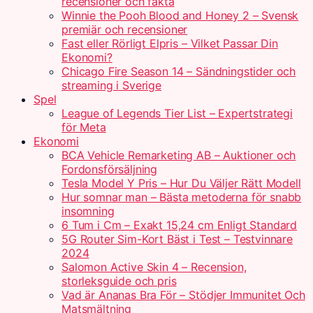
recensioner och fakta
Winnie the Pooh Blood and Honey 2 – Svensk
premiär och recensioner
Fast eller Rörligt Elpris – Vilket Passar Din
Ekonomi?
Chicago Fire Season 14 – Sändningstider och
streaming i Sverige
Spel
League of Legends Tier List – Expertstrategi
för Meta
Ekonomi
BCA Vehicle Remarketing AB – Auktioner och
Fordonsförsäljning
Tesla Model Y Pris – Hur Du Väljer Rätt Modell
Hur somnar man – Bästa metoderna för snabb
insomning
6 Tum i Cm – Exakt 15,24 cm Enligt Standard
5G Router Sim-Kort Bäst i Test – Testvinnare
2024
Salomon Active Skin 4 – Recension,
storleksguide och pris
Vad är Ananas Bra För – Stödjer Immunitet Och
Matsmältning