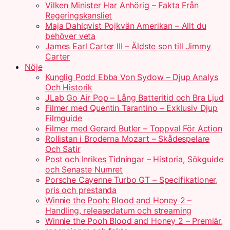
Vilken Minister Har Anhörig – Fakta Från
Regeringskansliet
Maja Dahlqvist Pojkvän Amerikan – Allt du
behöver veta
James Earl Carter III – Äldste son till Jimmy
Carter
Nöje
Kunglig Podd Ebba Von Sydow – Djup Analys
Och Historik
JLab Go Air Pop – Lång Batteritid och Bra Ljud
Filmer med Quentin Tarantino – Exklusiv Djup
Filmguide
Filmer med Gerard Butler – Toppval För Action
Rollistan i Broderna Mozart – Skådespelare
Och Satir
Post och Inrikes Tidningar – Historia, Sökguide
och Senaste Numret
Porsche Cayenne Turbo GT – Specifikationer,
pris och prestanda
Winnie the Pooh: Blood and Honey 2 –
Handling, releasedatum och streaming
Winnie the Pooh Blood and Honey 2 – Premiär,