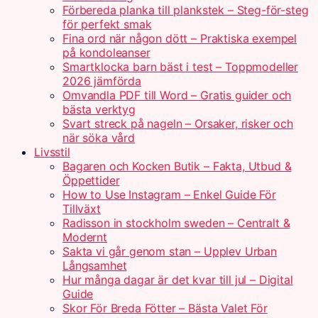
Förbereda planka till plankstek – Steg-för-steg
för perfekt smak
Fina ord när någon dött – Praktiska exempel
på kondoleanser
Smartklocka barn bäst i test – Toppmodeller
2026 jämförda
Omvandla PDF till Word – Gratis guider och
bästa verktyg
Svart streck på nageln – Orsaker, risker och
när söka vård
Livsstil
Bagaren och Kocken Butik – Fakta, Utbud &
Öppettider
How to Use Instagram – Enkel Guide För
Tillväxt
Radisson in stockholm sweden – Centralt &
Modernt
Sakta vi går genom stan – Upplev Urban
Långsamhet
Hur många dagar är det kvar till jul – Digital
Guide
Skor För Breda Fötter – Bästa Valet För