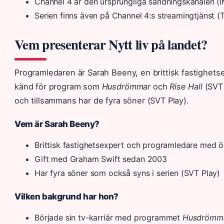
Channel 4 är den ursprungliga sändningskanalen (
Serien finns även på Channel 4:s streamingtjänst (
Vem presenterar Nytt liv på landet?
Programledaren är Sarah Beeny, en brittisk fastighets
känd för program som
Husdrömmar
och
Rise Hall
(SVT 
och tillsammans har de fyra söner (SVT Play).
Vem är Sarah Beeny?
Brittisk fastighetsexpert och programledare med ö
Gift med Graham Swift sedan 2003
Har fyra söner som också syns i serien (SVT Play)
Vilken bakgrund har hon?
Började sin tv-karriär med programmet
Husdrömm