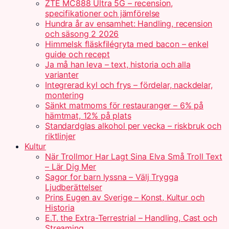
ZTE MC888 Ultra 5G – recension,
specifikationer och jämförelse
Hundra år av ensamhet: Handling, recension
och säsong 2 2026
Himmelsk fläskfilégryta med bacon – enkel
guide och recept
Ja må han leva – text, historia och alla
varianter
Integrerad kyl och frys – fördelar, nackdelar,
montering
Sänkt matmoms för restauranger – 6% på
hämtmat, 12% på plats
Standardglas alkohol per vecka – riskbruk och
riktlinjer
Kultur
När Trollmor Har Lagt Sina Elva Små Troll Text
– Lär Dig Mer
Sagor for barn lyssna – Välj Trygga
Ljudberättelser
Prins Eugen av Sverige – Konst, Kultur och
Historia
E.T. the Extra-Terrestrial – Handling, Cast och
Streaming