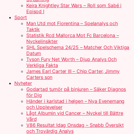
Keira Knightley Star Wars – Roll som Sabé i
Episod I
Sport
Man Utd mot Fiorentina – Spelanalys och
Taktik
Statistik Rcd Mallorca Mot Fc Barcelona –
Nyckelinsikter
SHL Spelschema 24/25 – Matcher Och Viktiga
Datum
Tyson Fury Net Worth – Djup Analys Och
Verkliga Fakta
James Earl Carter III – Chip Carter, Jimmy
Carters son
Nyheter
Godartad tumör på binjuren – Säker Diagnos
för Dig
Händer i karlstad i helgen – Nya Evenemang
och Upplevelser
Lågt Albumin vid Cancer – Nyckel till Bättre
Vård
V86 Resultat Idag Onsdag – Snabb Översikt
och Trovärdig Analys