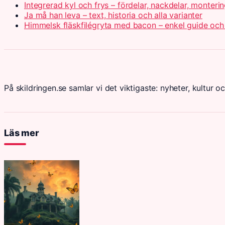
Integrerad kyl och frys – fördelar, nackdelar, monteri
Ja må han leva – text, historia och alla varianter
Himmelsk fläskfilégryta med bacon – enkel guide och
På skildringen.se samlar vi det viktigaste: nyheter, kultur oc
Läs mer