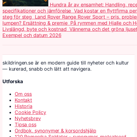
Hundra år av ensamhet: Handling, re
specifikationer och jämförelse
Vad kostar en flyttfirma p
steg för steg
Land Rover Range Rover Sport – pris, probl
lumpen? Ersättning & premie
På rymmen med Hjalle och He
Livslängd, byte och kostnad
Vännerna och det gröna ljuse
Exempel och datum 2026
skildringen.se är en modern guide till nyheter och kultur
— kurerad, snabb och lätt att navigera.
Utforska
Om oss
Kontakt
Historia
Cookie Policy
Nyhetsbrev
Tipsa oss
Ordbok, synonymer & korsordshjälp
120 Romerska Soldater – synonymer, motsatsord