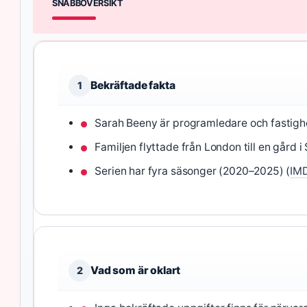
SNABBÖVERSIKT
Bekräftade fakta
1
Sarah Beeny är programledare och fastigh
Familjen flyttade från London till en gård i
Serien har fyra säsonger (2020–2025) (
IMD
Vad som är oklart
2