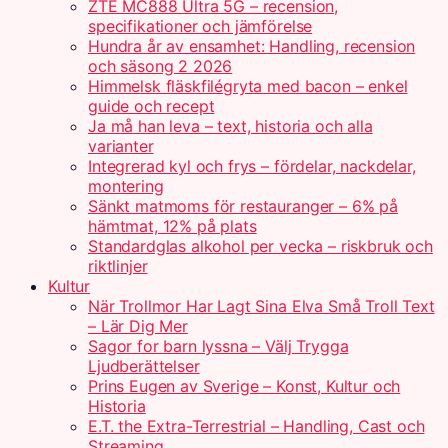
ZTE MC888 Ultra 5G – recension,
specifikationer och jämförelse
Hundra år av ensamhet: Handling, recension
och säsong 2 2026
Himmelsk fläskfilégryta med bacon – enkel
guide och recept
Ja må han leva – text, historia och alla
varianter
Integrerad kyl och frys – fördelar, nackdelar,
montering
Sänkt matmoms för restauranger – 6% på
hämtmat, 12% på plats
Standardglas alkohol per vecka – riskbruk och
riktlinjer
Kultur
När Trollmor Har Lagt Sina Elva Små Troll Text
– Lär Dig Mer
Sagor for barn lyssna – Välj Trygga
Ljudberättelser
Prins Eugen av Sverige – Konst, Kultur och
Historia
E.T. the Extra-Terrestrial – Handling, Cast och
Streaming