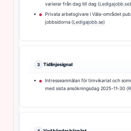
varierar från dag till dag (
Ledigajobb.se
Privata arbetsgivare i Väla-området public
jobbsidorna (
Ledigajobb.se
)
Tidlinjesignal
3
Intresseanmälan för timvikariat och som
med sista ansökningsdag 2025-11-30 (
R
Vad händer härnäst
4