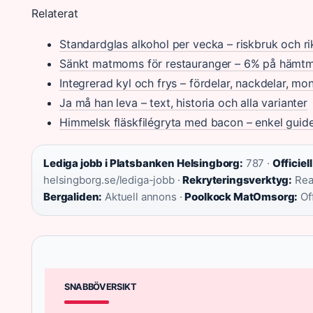
Relaterat
Standardglas alkohol per vecka – riskbruk och rik
Sänkt matmoms för restauranger – 6% på hämtma
Integrerad kyl och frys – fördelar, nackdelar, mo
Ja må han leva – text, historia och alla varianter
Himmelsk fläskfilégryta med bacon – enkel guid
Lediga jobb i Platsbanken Helsingborg:
787 ·
Officiel
helsingborg.se/lediga-jobb ·
Rekryteringsverktyg:
Rea
Bergaliden:
Aktuell annons ·
Poolkock MatOmsorg:
Off
SNABBÖVERSIKT