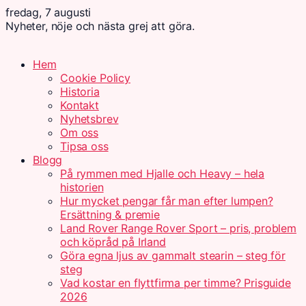
fredag, 7 augusti
Nyheter, nöje och nästa grej att göra.
Hem
Cookie Policy
Historia
Kontakt
Nyhetsbrev
Om oss
Tipsa oss
Blogg
På rymmen med Hjalle och Heavy – hela
historien
Hur mycket pengar får man efter lumpen?
Ersättning & premie
Land Rover Range Rover Sport – pris, problem
och köpråd på Irland
Göra egna ljus av gammalt stearin – steg för
steg
Vad kostar en flyttfirma per timme? Prisguide
2026