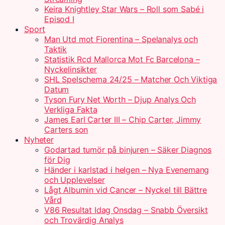
Keira Knightley Star Wars – Roll som Sabé i
Episod I
Sport
Man Utd mot Fiorentina – Spelanalys och
Taktik
Statistik Rcd Mallorca Mot Fc Barcelona –
Nyckelinsikter
SHL Spelschema 24/25 – Matcher Och Viktiga
Datum
Tyson Fury Net Worth – Djup Analys Och
Verkliga Fakta
James Earl Carter III – Chip Carter, Jimmy
Carters son
Nyheter
Godartad tumör på binjuren – Säker Diagnos
för Dig
Händer i karlstad i helgen – Nya Evenemang
och Upplevelser
Lågt Albumin vid Cancer – Nyckel till Bättre
Vård
V86 Resultat Idag Onsdag – Snabb Översikt
och Trovärdig Analys