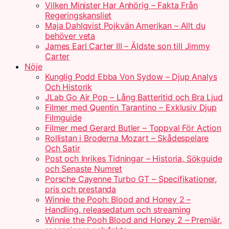
Vilken Minister Har Anhörig – Fakta Från
Regeringskansliet
Maja Dahlqvist Pojkvän Amerikan – Allt du
behöver veta
James Earl Carter III – Äldste son till Jimmy
Carter
Nöje
Kunglig Podd Ebba Von Sydow – Djup Analys
Och Historik
JLab Go Air Pop – Lång Batteritid och Bra Ljud
Filmer med Quentin Tarantino – Exklusiv Djup
Filmguide
Filmer med Gerard Butler – Toppval För Action
Rollistan i Broderna Mozart – Skådespelare
Och Satir
Post och Inrikes Tidningar – Historia, Sökguide
och Senaste Numret
Porsche Cayenne Turbo GT – Specifikationer,
pris och prestanda
Winnie the Pooh: Blood and Honey 2 –
Handling, releasedatum och streaming
Winnie the Pooh Blood and Honey 2 – Premiär,