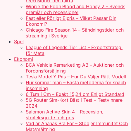
recensioner och fakta
Winnie the Pooh Blood and Honey 2 – Svensk
premiär och recensioner
Fast eller Rörligt Elpris – Vilket Passar Din
Ekonomi?
Chicago Fire Season 14 – Sändningstider och
streaming i Sverige
Spel
League of Legends Tier List – Expertstrategi
för Meta
Ekonomi
BCA Vehicle Remarketing AB – Auktioner och
Fordonsförsäljning
Tesla Model Y Pris – Hur Du Väljer Rätt Modell
Hur somnar man – Bästa metoderna för snabb
insomning
6 Tum i Cm – Exakt 15,24 cm Enligt Standard
5G Router Sim-Kort Bäst i Test – Testvinnare
2024
Salomon Active Skin 4 – Recension,
storleksguide och pris
Vad är Ananas Bra För – Stödjer Immunitet Och
Matsmältning