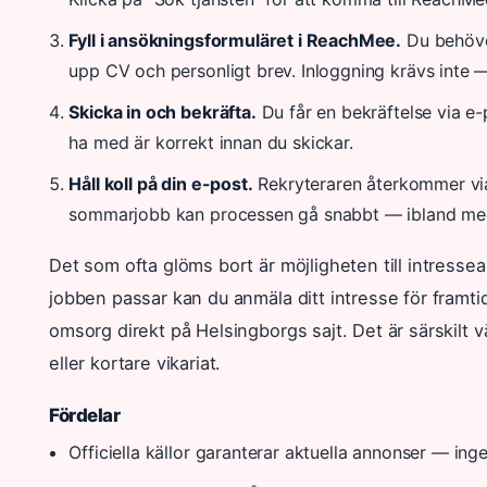
Fyll i ansökningsformuläret i ReachMee.
Du behöver
upp CV och personligt brev. Inloggning krävs inte — 
Skicka in och bekräfta.
Du får en bekräftelse via e-p
ha med är korrekt innan du skickar.
Håll koll på din e-post.
Rekryteraren återkommer via 
sommarjobb kan processen gå snabbt — ibland med
Det som ofta glöms bort är möjligheten till intres
jobben passar kan du anmäla ditt intresse för framtid
omsorg direkt på Helsingborgs sajt. Det är särskilt
eller kortare vikariat.
Fördelar
Officiella källor garanterar aktuella annonser — inge