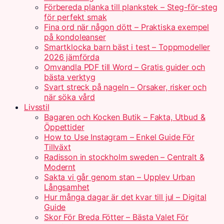
Förbereda planka till plankstek – Steg-för-steg
för perfekt smak
Fina ord när någon dött – Praktiska exempel
på kondoleanser
Smartklocka barn bäst i test – Toppmodeller
2026 jämförda
Omvandla PDF till Word – Gratis guider och
bästa verktyg
Svart streck på nageln – Orsaker, risker och
när söka vård
Livsstil
Bagaren och Kocken Butik – Fakta, Utbud &
Öppettider
How to Use Instagram – Enkel Guide För
Tillväxt
Radisson in stockholm sweden – Centralt &
Modernt
Sakta vi går genom stan – Upplev Urban
Långsamhet
Hur många dagar är det kvar till jul – Digital
Guide
Skor För Breda Fötter – Bästa Valet För