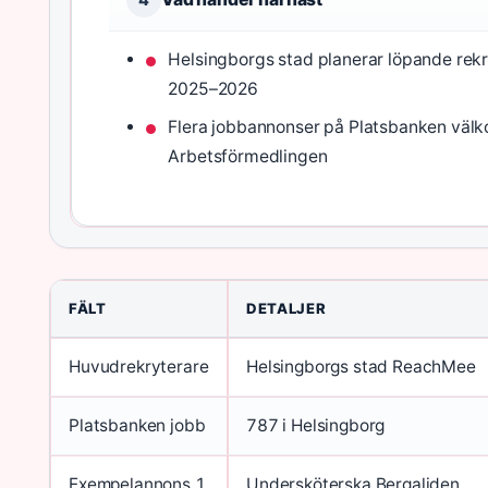
Helsingborgs stad planerar löpande rekr
2025–2026
Flera jobbannonser på Platsbanken välk
Arbetsförmedlingen
FÄLT
DETALJER
Huvudrekryterare
Helsingborgs stad ReachMee
Platsbanken jobb
787 i Helsingborg
Exempelannons 1
Undersköterska Bergaliden