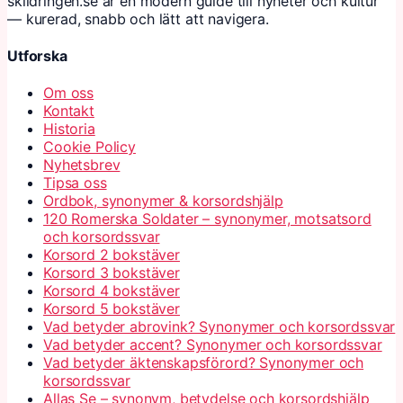
skildringen.se är en modern guide till nyheter och kultur
— kurerad, snabb och lätt att navigera.
Utforska
Om oss
Kontakt
Historia
Cookie Policy
Nyhetsbrev
Tipsa oss
Ordbok, synonymer & korsordshjälp
120 Romerska Soldater – synonymer, motsatsord
och korsordssvar
Korsord 2 bokstäver
Korsord 3 bokstäver
Korsord 4 bokstäver
Korsord 5 bokstäver
Vad betyder abrovink? Synonymer och korsordssvar
Vad betyder accent? Synonymer och korsordssvar
Vad betyder äktenskapsförord? Synonymer och
korsordssvar
Allas Se – synonym, betydelse och korsordshjälp