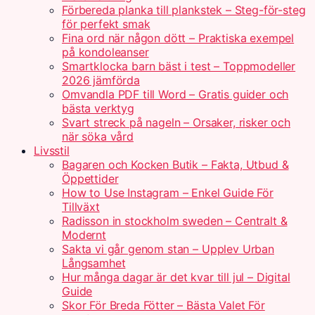
Förbereda planka till plankstek – Steg-för-steg
för perfekt smak
Fina ord när någon dött – Praktiska exempel
på kondoleanser
Smartklocka barn bäst i test – Toppmodeller
2026 jämförda
Omvandla PDF till Word – Gratis guider och
bästa verktyg
Svart streck på nageln – Orsaker, risker och
när söka vård
Livsstil
Bagaren och Kocken Butik – Fakta, Utbud &
Öppettider
How to Use Instagram – Enkel Guide För
Tillväxt
Radisson in stockholm sweden – Centralt &
Modernt
Sakta vi går genom stan – Upplev Urban
Långsamhet
Hur många dagar är det kvar till jul – Digital
Guide
Skor För Breda Fötter – Bästa Valet För