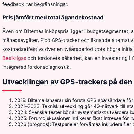
feedback har begränsningar.
Pris jämfört med total ägandekostnad
Även om Biltemas inköpspris ligger i budgetsegmentet,
månadsavgifter. Pico GPS-tracker och liknande alternativ
kostnadseffektiva över en tvåårsperiod trots högre initi
Besiktigas
och fordonets säkerhet, kan en investering i
integrerad fordonsdiagnostik.
Utvecklingen av GPS-trackers på de
2019: Biltema lanserar sin första GPS spårsändare f
2021–2023: Teknisk utveckling gör 4G-nätverk till st
2024: Svenska tester börjar systematiskt utvärdera ba
2025: Forumdiskussioner indikerar ökat intresse för h
2026 (prognos): Testpaneler förväntas inkludera fler 