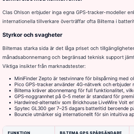
Clas Ohlson erbjuder inga egna GPS-tracker-modeller enlig
internationella tillverkare överträffar ofta Biltema i batter
Styrkor och svagheter
Biltemas starka sida är det låga priset och tillgänglighete
månadsabonnemang och begränsad teknisk support jämfö
Viktiga insikter från marknadstester:
MiniFinder Zepto är testvinnare för bilspårning med o
Pico GPS-tracker använder 4G-nätverk och erbjuder r
Biltema kräver abonnemang för full funktionalitet, vi
GPS-noggrannhet på 0–5 meter är standard för premiu
Hardwired-alternativ som Brickhouse LiveWire Volt er
Spytec GL300 ger 7–25 dagars batteritid beroende på
Bouncie utmärker sig internationellt för sin intuitiva
FUNKTION
BILTEMA GPS SPÅRSÄNDARE