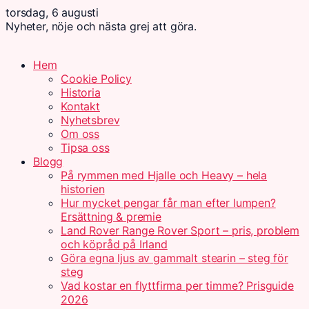
torsdag, 6 augusti
Nyheter, nöje och nästa grej att göra.
Hem
Cookie Policy
Historia
Kontakt
Nyhetsbrev
Om oss
Tipsa oss
Blogg
På rymmen med Hjalle och Heavy – hela
historien
Hur mycket pengar får man efter lumpen?
Ersättning & premie
Land Rover Range Rover Sport – pris, problem
och köpråd på Irland
Göra egna ljus av gammalt stearin – steg för
steg
Vad kostar en flyttfirma per timme? Prisguide
2026