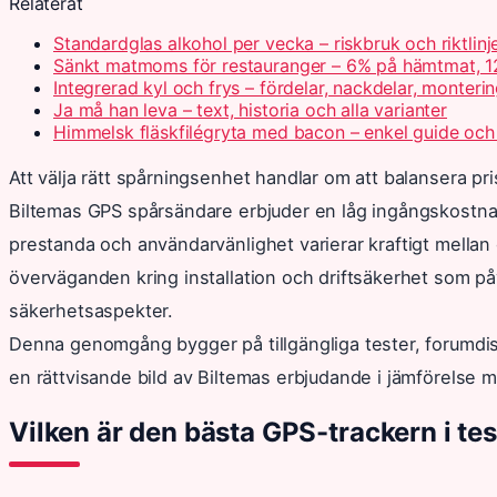
Relaterat
Standardglas alkohol per vecka – riskbruk och riktlinj
Sänkt matmoms för restauranger – 6% på hämtmat, 1
Integrerad kyl och frys – fördelar, nackdelar, monteri
Ja må han leva – text, historia och alla varianter
Himmelsk fläskfilégryta med bacon – enkel guide och
Att välja rätt spårningsenhet handlar om att balansera pr
Biltemas GPS spårsändare erbjuder en låg ingångskostnad
prestanda och användarvänlighet varierar kraftigt mellan o
överväganden kring installation och driftsäkerhet som på
säkerhetsaspekter.
Denna genomgång bygger på tillgängliga tester, forumdisk
en rättvisande bild av Biltemas erbjudande i jämförelse
Vilken är den bästa GPS-trackern i tes