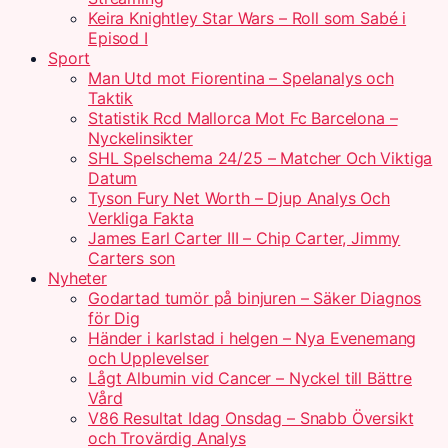
Keira Knightley Star Wars – Roll som Sabé i
Episod I
Sport
Man Utd mot Fiorentina – Spelanalys och
Taktik
Statistik Rcd Mallorca Mot Fc Barcelona –
Nyckelinsikter
SHL Spelschema 24/25 – Matcher Och Viktiga
Datum
Tyson Fury Net Worth – Djup Analys Och
Verkliga Fakta
James Earl Carter III – Chip Carter, Jimmy
Carters son
Nyheter
Godartad tumör på binjuren – Säker Diagnos
för Dig
Händer i karlstad i helgen – Nya Evenemang
och Upplevelser
Lågt Albumin vid Cancer – Nyckel till Bättre
Vård
V86 Resultat Idag Onsdag – Snabb Översikt
och Trovärdig Analys