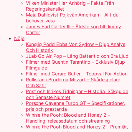
Vilken Minister Har Anhörig – Fakta Från
Regeringskansliet
Maja Dahlqvist Pojkvän Amerikan – Allt du
behöver veta
James Earl Carter III – Äldste son till Jimmy
Carter
Nöje
Kunglig Podd Ebba Von Sydow – Djup Analys
Och Historik
JLab Go Air Pop – Lång Batteritid och Bra Ljud
Filmer med Quentin Tarantino – Exklusiv Djup
Filmguide
Filmer med Gerard Butler – Toppval För Action
Rollistan i Broderna Mozart – Skådespelare
Och Satir
Post och Inrikes Tidningar – Historia, Sökguide
och Senaste Numret
Porsche Cayenne Turbo GT – Specifikationer,
pris och prestanda
Winnie the Pooh: Blood and Honey 2 –
Handling, releasedatum och streaming
Winnie the Pooh Blood and Honey 2 – Premiär,