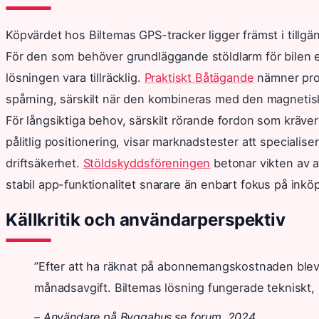
Köpvärdet hos Biltemas GPS-tracker ligger främst i tillgä
För den som behöver grundläggande stöldlarm för bilen 
lösningen vara tillräcklig.
Praktiskt Båtägande
nämner prod
spårning, särskilt när den kombineras med den magnetisk
För långsiktiga behov, särskilt rörande fordon som kräve
pålitlig positionering, visar marknadstester att speciali
driftsäkerhet.
Stöldskyddsföreningen
betonar vikten av a
stabil app-funktionalitet snarare än enbart fokus på inköp
Källkritik och användarperspektiv
”Efter att ha räknat på abonnemangskostnaden blev d
månadsavgift. Biltemas lösning fungerade tekniskt, m
– Användare på Byggahus.se forum, 2024