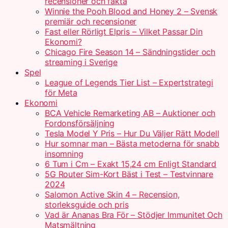
recensioner och fakta
Winnie the Pooh Blood and Honey 2 – Svensk
premiär och recensioner
Fast eller Rörligt Elpris – Vilket Passar Din
Ekonomi?
Chicago Fire Season 14 – Sändningstider och
streaming i Sverige
Spel
League of Legends Tier List – Expertstrategi
för Meta
Ekonomi
BCA Vehicle Remarketing AB – Auktioner och
Fordonsförsäljning
Tesla Model Y Pris – Hur Du Väljer Rätt Modell
Hur somnar man – Bästa metoderna för snabb
insomning
6 Tum i Cm – Exakt 15,24 cm Enligt Standard
5G Router Sim-Kort Bäst i Test – Testvinnare
2024
Salomon Active Skin 4 – Recension,
storleksguide och pris
Vad är Ananas Bra För – Stödjer Immunitet Och
Matsmältning