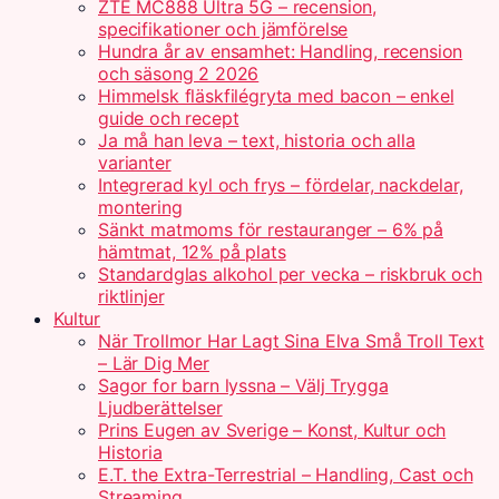
ZTE MC888 Ultra 5G – recension,
specifikationer och jämförelse
Hundra år av ensamhet: Handling, recension
och säsong 2 2026
Himmelsk fläskfilégryta med bacon – enkel
guide och recept
Ja må han leva – text, historia och alla
varianter
Integrerad kyl och frys – fördelar, nackdelar,
montering
Sänkt matmoms för restauranger – 6% på
hämtmat, 12% på plats
Standardglas alkohol per vecka – riskbruk och
riktlinjer
Kultur
När Trollmor Har Lagt Sina Elva Små Troll Text
– Lär Dig Mer
Sagor for barn lyssna – Välj Trygga
Ljudberättelser
Prins Eugen av Sverige – Konst, Kultur och
Historia
E.T. the Extra-Terrestrial – Handling, Cast och
Streaming