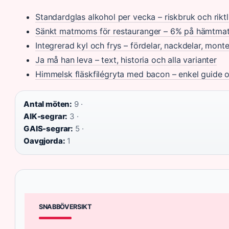
Standardglas alkohol per vecka – riskbruk och riktl
Sänkt matmoms för restauranger – 6% på hämtmat,
Integrerad kyl och frys – fördelar, nackdelar, monte
Ja må han leva – text, historia och alla varianter
Himmelsk fläskfilégryta med bacon – enkel guide 
Antal möten:
9 ·
AIK-segrar:
3 ·
GAIS-segrar:
5 ·
Oavgjorda:
1
SNABBÖVERSIKT