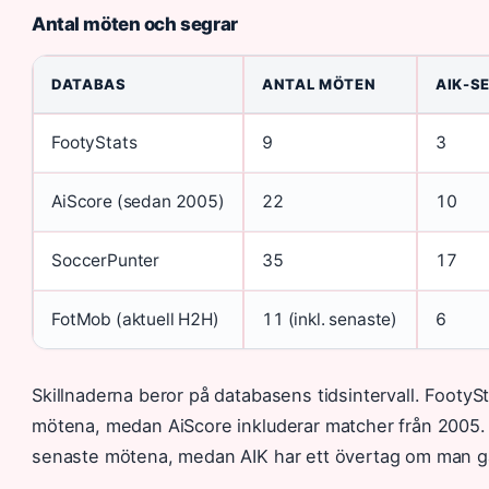
Antal möten och segrar
DATABAS
ANTAL MÖTEN
AIK-S
FootyStats
9
3
AiScore (sedan 2005)
22
10
SoccerPunter
35
17
FotMob (aktuell H2H)
11 (inkl. senaste)
6
Skillnaderna beror på databasens tidsintervall. FootySt
mötena, medan AiScore inkluderar matcher från 2005. 
senaste mötena, medan AIK har ett övertag om man går 