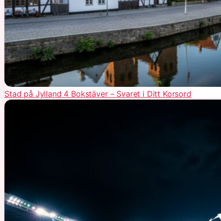
Stad på Jylland 4 Bokstäver – Svaret i Ditt Korsord