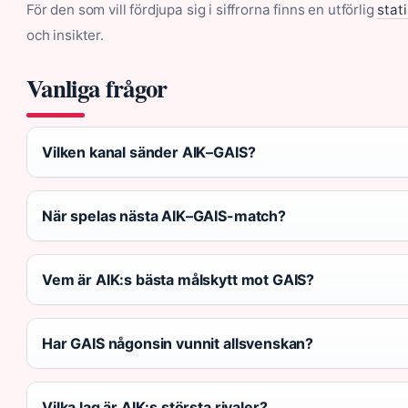
För den som vill fördjupa sig i siffrorna finns en utförlig
stat
och insikter.
Vanliga frågor
Vilken kanal sänder AIK–GAIS?
När spelas nästa AIK–GAIS-match?
Vem är AIK:s bästa målskytt mot GAIS?
Har GAIS någonsin vunnit allsvenskan?
Vilka lag är AIK:s största rivaler?