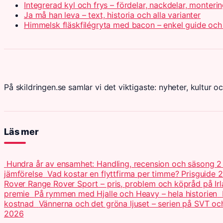
Integrerad kyl och frys – fördelar, nackdelar, monteri
Ja må han leva – text, historia och alla varianter
Himmelsk fläskfilégryta med bacon – enkel guide och
På skildringen.se samlar vi det viktigaste: nyheter, kultur oc
Läs mer
Hundra år av ensamhet: Handling, recension och säsong 
jämförelse
Vad kostar en flyttfirma per timme? Prisguide 
Rover Range Rover Sport – pris, problem och köpråd på Ir
premie
På rymmen med Hjalle och Heavy – hela historien
kostnad
Vännerna och det gröna ljuset – serien på SVT o
2026