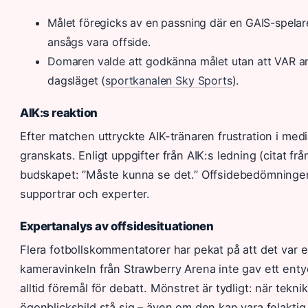
Målet föregicks av en passning där en GAIS-spelare
ansågs vara offside.
Domaren valde att godkänna målet utan att VAR an
dagsläget (
sportkanalen Sky Sports
).
AIK:s reaktion
Efter matchen uttryckte AIK-tränaren frustration i me
granskats. Enligt uppgifter från AIK:s ledning (citat fr
budskapet: ”Måste kunna se det.” Offsidebedömningen
supportrar och experter.
Expertanalys av offsidesituationen
Flera fotbollskommentatorer har pekat på att det var 
kameravinkeln från Strawberry Arena inte gav ett entyd
alltid föremål för debatt. Mönstret är tydligt: när tek
ögonblicksbild stå sig – även om den kan vara felaktig