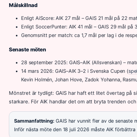
Målskillnad
Enligt AiScore: AIK 27 mål – GAIS 21 mål på 22 mat
Enligt SoccerPunter: AIK 41 mål – GAIS 29 mål på 
Genomsnitt per match: ca 1,7 mål per lag i de resp
Senaste möten
28 september 2025: GAIS–AIK (Allsvenskan) – match
14 mars 2026: GAIS–AIK 3–2 i Svenska Cupen (
spe
Kevin Holmén, Johan Hove, Zadok Yohanna, Rasmu
Mönstret är tydligt: GAIS har haft ett litet övertag på s
starkare. För AIK handlar det om att bryta trenden och
Sammanfattning:
GAIS har vunnit fler av de senaste m
Inför nästa möte den 18 juli 2026 måste AIK förbättra s