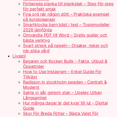
Förbereda planka till plankstek – Steg-för-steg
för perfekt smak
Fina ord när någon dött – Praktiska exempel
på kondoleanser
Smartklocka barn bäst i test – Toppmodeller
2026 jämförda
Omvandla PDF till Word – Gratis guider och
bästa verktyg
Svart streck på nageln – Orsaker, risker och
när söka vård
Livsstil
Bagaren och Kocken Butik – Fakta, Utbud &
Öppettider
How to Use Instagram – Enkel Guide För
Tillväxt
Radisson in stockholm sweden – Centralt &
Modernt
Sakta vi går genom stan – Upplev Urban
Långsamhet
Hur många dagar är det kvar till jul – Digital
Guide
Skor För Breda Fötter – Bästa Valet För