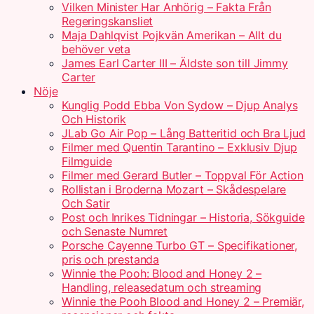
Vilken Minister Har Anhörig – Fakta Från
Regeringskansliet
Maja Dahlqvist Pojkvän Amerikan – Allt du
behöver veta
James Earl Carter III – Äldste son till Jimmy
Carter
Nöje
Kunglig Podd Ebba Von Sydow – Djup Analys
Och Historik
JLab Go Air Pop – Lång Batteritid och Bra Ljud
Filmer med Quentin Tarantino – Exklusiv Djup
Filmguide
Filmer med Gerard Butler – Toppval För Action
Rollistan i Broderna Mozart – Skådespelare
Och Satir
Post och Inrikes Tidningar – Historia, Sökguide
och Senaste Numret
Porsche Cayenne Turbo GT – Specifikationer,
pris och prestanda
Winnie the Pooh: Blood and Honey 2 –
Handling, releasedatum och streaming
Winnie the Pooh Blood and Honey 2 – Premiär,