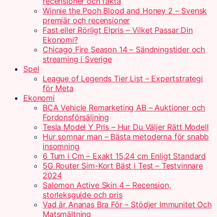
recensioner och fakta
Winnie the Pooh Blood and Honey 2 – Svensk
premiär och recensioner
Fast eller Rörligt Elpris – Vilket Passar Din
Ekonomi?
Chicago Fire Season 14 – Sändningstider och
streaming i Sverige
Spel
League of Legends Tier List – Expertstrategi
för Meta
Ekonomi
BCA Vehicle Remarketing AB – Auktioner och
Fordonsförsäljning
Tesla Model Y Pris – Hur Du Väljer Rätt Modell
Hur somnar man – Bästa metoderna för snabb
insomning
6 Tum i Cm – Exakt 15,24 cm Enligt Standard
5G Router Sim-Kort Bäst i Test – Testvinnare
2024
Salomon Active Skin 4 – Recension,
storleksguide och pris
Vad är Ananas Bra För – Stödjer Immunitet Och
Matsmältning