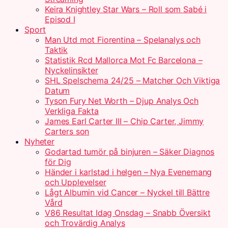
Keira Knightley Star Wars – Roll som Sabé i
Episod I
Sport
Man Utd mot Fiorentina – Spelanalys och
Taktik
Statistik Rcd Mallorca Mot Fc Barcelona –
Nyckelinsikter
SHL Spelschema 24/25 – Matcher Och Viktiga
Datum
Tyson Fury Net Worth – Djup Analys Och
Verkliga Fakta
James Earl Carter III – Chip Carter, Jimmy
Carters son
Nyheter
Godartad tumör på binjuren – Säker Diagnos
för Dig
Händer i karlstad i helgen – Nya Evenemang
och Upplevelser
Lågt Albumin vid Cancer – Nyckel till Bättre
Vård
V86 Resultat Idag Onsdag – Snabb Översikt
och Trovärdig Analys