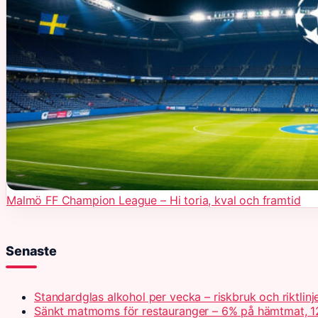
Malmö FF Champion League – Hi toria, kval och framtid
Senaste
Standardglas alkohol per vecka – riskbruk och riktlinj
Sänkt matmoms för restauranger – 6% på hämtmat, 1