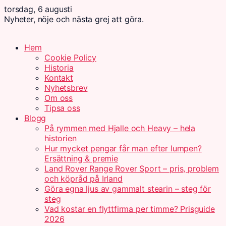
torsdag, 6 augusti
Nyheter, nöje och nästa grej att göra.
Hem
Cookie Policy
Historia
Kontakt
Nyhetsbrev
Om oss
Tipsa oss
Blogg
På rymmen med Hjalle och Heavy – hela
historien
Hur mycket pengar får man efter lumpen?
Ersättning & premie
Land Rover Range Rover Sport – pris, problem
och köpråd på Irland
Göra egna ljus av gammalt stearin – steg för
steg
Vad kostar en flyttfirma per timme? Prisguide
2026