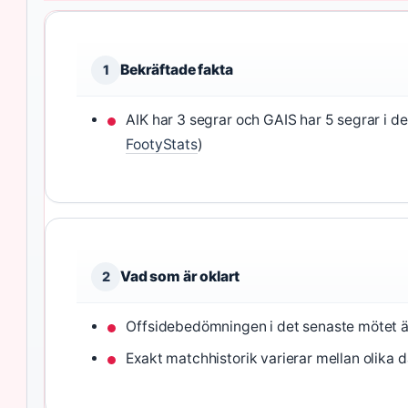
Bekräftade fakta
1
AIK har 3 segrar och GAIS har 5 segrar i de
FootyStats
)
Vad som är oklart
2
Offsidebedömningen i det senaste mötet ä
Exakt matchhistorik varierar mellan olika 