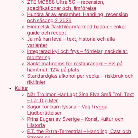
ZTE MC888 Ultra 5G – recension,
specifikationer och jämförelse
Hundra år av ensamhet: Handling, recension
och säsong 2 2026
Himmelsk fläskfilégryta med bacon – enkel
guide och recept
Ja må han leva – text, historia och alla
varianter
Integrerad kyl och frys – fördelar, nackdelar,
montering
Sänkt matmoms för restauranger – 6% på
hämtmat, 12% på plats
Standardglas alkohol per vecka – riskbruk och
riktlinjer
Kultur
När Trollmor Har Lagt Sina Elva Små Troll Text
– Lär Dig Mer
Sagor for barn lyssna – Välj Trygga
Ljudberättelser
Prins Eugen av Sverige – Konst, Kultur och
Historia
E.T. the Extra-Terrestrial – Handling, Cast och
Streaming