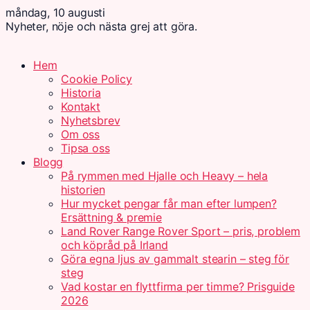
måndag, 10 augusti
Nyheter, nöje och nästa grej att göra.
Hem
Cookie Policy
Historia
Kontakt
Nyhetsbrev
Om oss
Tipsa oss
Blogg
På rymmen med Hjalle och Heavy – hela
historien
Hur mycket pengar får man efter lumpen?
Ersättning & premie
Land Rover Range Rover Sport – pris, problem
och köpråd på Irland
Göra egna ljus av gammalt stearin – steg för
steg
Vad kostar en flyttfirma per timme? Prisguide
2026