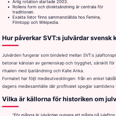
Årlig rotation startade 2003.
Rollens form och direktsändning är centrala för
traditionen.
Exakta listor finns sammanställda hos Femina,
Filmtopp och Wikipedia.
Hur påverkar SVT:s julvärdar svensk k
Julvärden fungerar som bindeled mellan SVT:s julaftonsp
betonar känslan av gemenskap och trygghet, särskilt för 
ritualen med ljuständning och Kalle Anka.
Formatet har följt medieutvecklingen: från en enkel tablå
dagens mediesamhälle där profilvalet speglar samtidens 
Vilka är källorna för historiken om ju
”För många är julvärden numera ett måste på julafton.