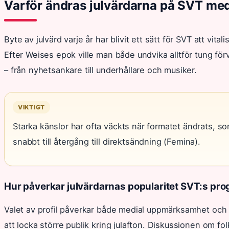
Varför ändras julvärdarna på SVT me
Byte av julvärd varje år har blivit ett sätt för SVT att vit
Efter Weises epok ville man både undvika alltför tung för
– från nyhetsankare till underhållare och musiker.
VIKTIGT
Starka känslor har ofta väckts när formatet ändrats, som
snabbt till återgång till direktsändning (Femina).
Hur påverkar julvärdarnas popularitet SVT:s p
Valet av profil påverkar både medial uppmärksamhet och t
att locka större publik kring julafton. Diskussionen om fol