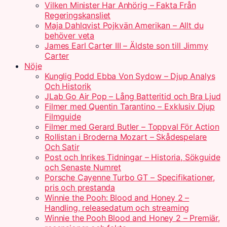
Vilken Minister Har Anhörig – Fakta Från
Regeringskansliet
Maja Dahlqvist Pojkvän Amerikan – Allt du
behöver veta
James Earl Carter III – Äldste son till Jimmy
Carter
Nöje
Kunglig Podd Ebba Von Sydow – Djup Analys
Och Historik
JLab Go Air Pop – Lång Batteritid och Bra Ljud
Filmer med Quentin Tarantino – Exklusiv Djup
Filmguide
Filmer med Gerard Butler – Toppval För Action
Rollistan i Broderna Mozart – Skådespelare
Och Satir
Post och Inrikes Tidningar – Historia, Sökguide
och Senaste Numret
Porsche Cayenne Turbo GT – Specifikationer,
pris och prestanda
Winnie the Pooh: Blood and Honey 2 –
Handling, releasedatum och streaming
Winnie the Pooh Blood and Honey 2 – Premiär,