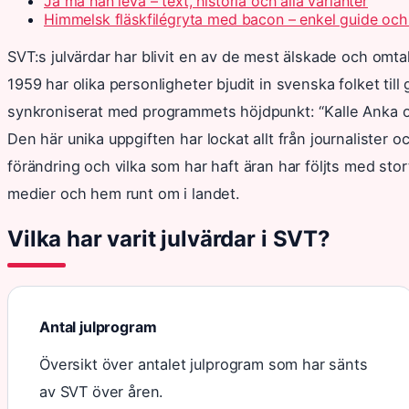
Ja må han leva – text, historia och alla varianter
Himmelsk fläskfilégryta med bacon – enkel guide och
SVT:s julvärdar har blivit en av de mest älskade och omtal
1959 har olika personligheter bjudit in svenska folket til
synkroniserat med programmets höjdpunkt: “Kalle Anka o
Den här unika uppgiften har lockat allt från journalister och
förändring och vilka som har haft äran har följts med stor
medier och hem runt om i landet.
Vilka har varit julvärdar i SVT?
Antal julprogram
Översikt över antalet julprogram som har sänts
av SVT över åren.