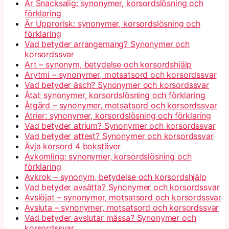
Är Snacksalig: synonymer, korsordslösning och
förklaring
Är Upprorisk: synonymer, korsordslösning och
förklaring
Vad betyder arrangemang? Synonymer och
korsordssvar
Art – synonym, betydelse och korsordshjälp
Arytmi – synonymer, motsatsord och korsordssvar
Vad betyder äsch? Synonymer och korsordssvar
Åtal: synonymer, korsordslösning och förklaring
Åtgärd – synonymer, motsatsord och korsordssvar
Atrier: synonymer, korsordslösning och förklaring
Vad betyder atrium? Synonymer och korsordssvar
Vad betyder attest? Synonymer och korsordssvar
Ävja korsord 4 bokstäver
Avkomling: synonymer, korsordslösning och
förklaring
Avkrok – synonym, betydelse och korsordshjälp
Vad betyder avsätta? Synonymer och korsordssvar
Avslöjat – synonymer, motsatsord och korsordssvar
Avsluta – synonymer, motsatsord och korsordssvar
Vad betyder avslutar mässa? Synonymer och
korsordssvar