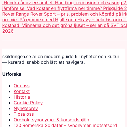
Hundra år av ensamhet: Handling, recension och säsong 
jämförelse
Vad kostar en flyttfirma per timme? Prisguide 
Rover Range Rover Sport – pris, problem och köpråd på Ir
premie
På rymmen med Hjalle och Heavy – hela historien
kostnad
Vännerna och det gröna ljuset – serien på SVT o
2026
skildringen.se är en modern guide till nyheter och kultur
— kurerad, snabb och lätt att navigera.
Utforska
Om oss
Kontakt
Historia
Cookie Policy
Nyhetsbrev
Tipsa oss
Ordbok, synonymer & korsordshjälp
120 Romerska Soldater – synonymer, motsatsord