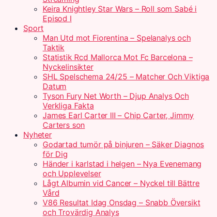
Keira Knightley Star Wars – Roll som Sabé i
Episod I
Sport
Man Utd mot Fiorentina – Spelanalys och
Taktik
Statistik Rcd Mallorca Mot Fc Barcelona –
Nyckelinsikter
SHL Spelschema 24/25 – Matcher Och Viktiga
Datum
Tyson Fury Net Worth – Djup Analys Och
Verkliga Fakta
James Earl Carter III – Chip Carter, Jimmy
Carters son
Nyheter
Godartad tumör på binjuren – Säker Diagnos
för Dig
Händer i karlstad i helgen – Nya Evenemang
och Upplevelser
Lågt Albumin vid Cancer – Nyckel till Bättre
Vård
V86 Resultat Idag Onsdag – Snabb Översikt
och Trovärdig Analys