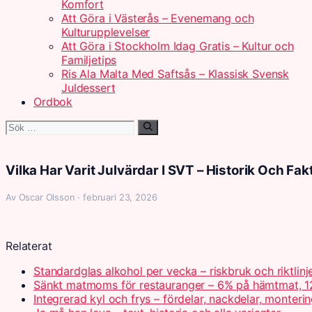
Komfort
Att Göra i Västerås – Evenemang och
Kulturupplevelser
Att Göra i Stockholm Idag Gratis – Kultur och
Familjetips
Ris Ala Malta Med Saftsås – Klassisk Svensk
Juldessert
Ordbok
Sök
efter:
Vilka Har Varit Julvärdar I SVT – Historik Och Fak
Av Oscar Olsson · februari 23, 2026
Relaterat
Standardglas alkohol per vecka – riskbruk och riktlinj
Sänkt matmoms för restauranger – 6% på hämtmat, 1
Integrerad kyl och frys – fördelar, nackdelar, monteri