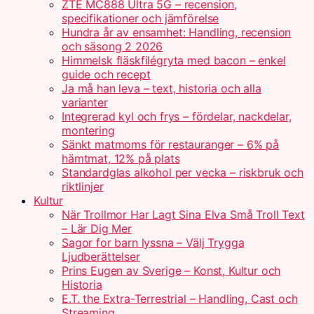
ZTE MC888 Ultra 5G – recension,
specifikationer och jämförelse
Hundra år av ensamhet: Handling, recension
och säsong 2 2026
Himmelsk fläskfilégryta med bacon – enkel
guide och recept
Ja må han leva – text, historia och alla
varianter
Integrerad kyl och frys – fördelar, nackdelar,
montering
Sänkt matmoms för restauranger – 6% på
hämtmat, 12% på plats
Standardglas alkohol per vecka – riskbruk och
riktlinjer
Kultur
När Trollmor Har Lagt Sina Elva Små Troll Text
– Lär Dig Mer
Sagor for barn lyssna – Välj Trygga
Ljudberättelser
Prins Eugen av Sverige – Konst, Kultur och
Historia
E.T. the Extra-Terrestrial – Handling, Cast och
Streaming