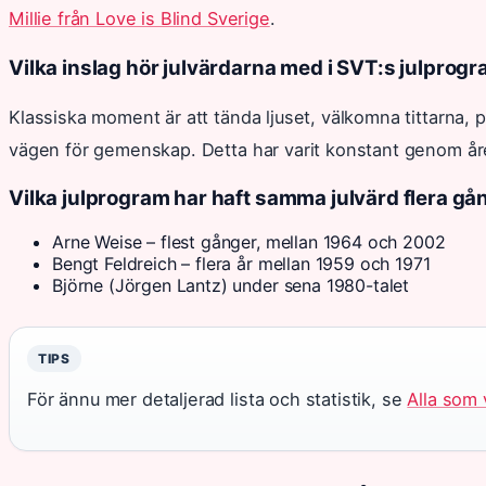
Millie från Love is Blind Sverige
.
Vilka inslag hör julvärdarna med i SVT:s julprog
Klassiska moment är att tända ljuset, välkomna tittarna, 
vägen för gemenskap. Detta har varit konstant genom åre
Vilka julprogram har haft samma julvärd flera gå
Arne Weise – flest gånger, mellan 1964 och 2002
Bengt Feldreich – flera år mellan 1959 och 1971
Björne (Jörgen Lantz) under sena 1980-talet
TIPS
För ännu mer detaljerad lista och statistik, se
Alla som 