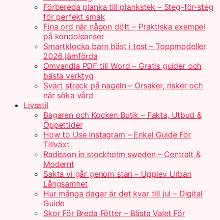
Förbereda planka till plankstek – Steg-för-steg
för perfekt smak
Fina ord när någon dött – Praktiska exempel
på kondoleanser
Smartklocka barn bäst i test – Toppmodeller
2026 jämförda
Omvandla PDF till Word – Gratis guider och
bästa verktyg
Svart streck på nageln – Orsaker, risker och
när söka vård
Livsstil
Bagaren och Kocken Butik – Fakta, Utbud &
Öppettider
How to Use Instagram – Enkel Guide För
Tillväxt
Radisson in stockholm sweden – Centralt &
Modernt
Sakta vi går genom stan – Upplev Urban
Långsamhet
Hur många dagar är det kvar till jul – Digital
Guide
Skor För Breda Fötter – Bästa Valet För