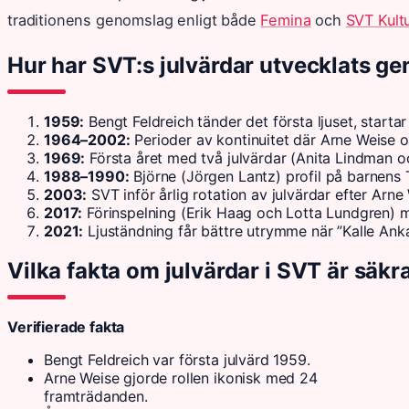
traditionens genomslag enligt både
Femina
och
SVT Kult
Hur har SVT:s julvärdar utvecklats ge
1959:
Bengt Feldreich tänder det första ljuset, startar
1964–2002:
Perioder av kontinuitet där Arne Weise o
1969:
Första året med två julvärdar (Anita Lindman o
1988–1990:
Björne (Jörgen Lantz) profil på barnens 
2003:
SVT inför årlig rotation av julvärdar efter Arne
2017:
Förinspelning (Erik Haag och Lotta Lundgren) möt
2021:
Ljuständning får bättre utrymme när ”Kalle Anka”
Vilka fakta om julvärdar i SVT är säkr
Verifierade fakta
Bengt Feldreich var första julvärd 1959.
Arne Weise gjorde rollen ikonisk med 24
framträdanden.