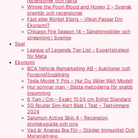
recensioner och fakta
Winnie the Pooh Blood and Honey 2 – Svensk
premiär och recensioner
Fast eller Rörligt Elpris – Vilket Passar Din
Ekonomi?
Chicago Fire Season 14 – Sändningstider och
streaming i Sverige
Spel
League of Legends Tier List – Expertstrategi
för Meta
Ekonomi
BCA Vehicle Remarketing AB – Auktioner och
Fordonsförsäljning
Tesla Model Y Pris – Hur Du Väljer Rätt Modell
Hur somnar man – Bästa metoderna för snabb
insomning
6 Tum i Cm – Exakt 15,24 cm Enligt Standard
5G Router Sim-Kort Bäst i Test – Testvinnare
2024
Salomon Active Skin 4 – Recension,
storleksguide och pris
Vad är Ananas Bra För – Stödjer Immunitet Och
Matsmältning