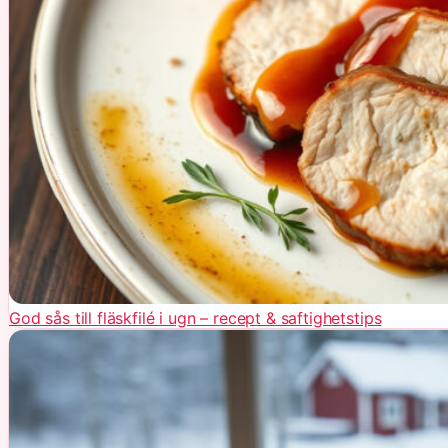
God sås till fläskfilé i ugn – recept & saftighetstips