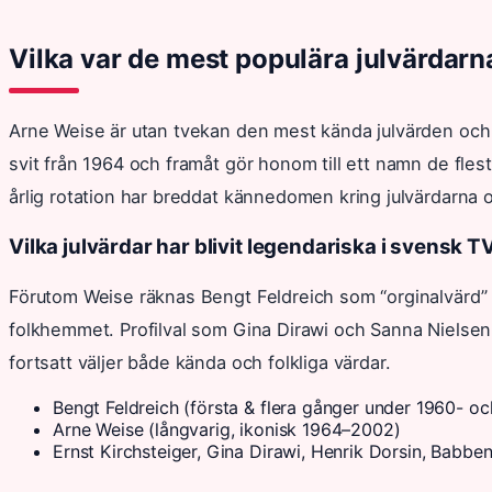
Vilka var de mest populära julvärdarn
Arne Weise är utan tvekan den mest kända julvärden och h
svit från 1964 och framåt gör honom till ett namn de fles
årlig rotation har breddat kännedomen kring julvärdarna o
Vilka julvärdar har blivit legendariska i svensk T
Förutom Weise räknas Bengt Feldreich som “orginalvärd”
folkhemmet. Profilval som Gina Dirawi och Sanna Nielsen
fortsatt väljer både kända och folkliga värdar.
Bengt Feldreich (första & flera gånger under 1960- oc
Arne Weise (långvarig, ikonisk 1964–2002)
Ernst Kirchsteiger, Gina Dirawi, Henrik Dorsin, Babbe