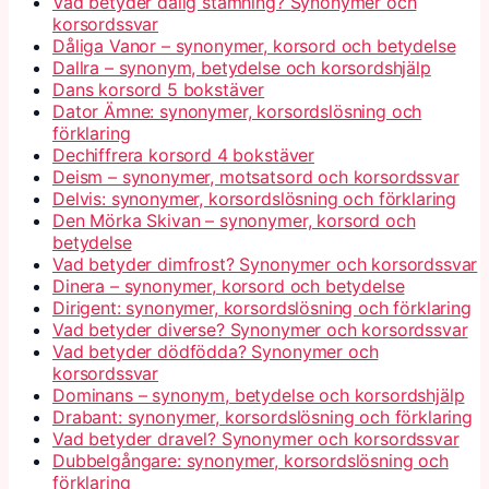
Vad betyder dålig stämning? Synonymer och
korsordssvar
Dåliga Vanor – synonymer, korsord och betydelse
Dallra – synonym, betydelse och korsordshjälp
Dans korsord 5 bokstäver
Dator Ämne: synonymer, korsordslösning och
förklaring
Dechiffrera korsord 4 bokstäver
Deism – synonymer, motsatsord och korsordssvar
Delvis: synonymer, korsordslösning och förklaring
Den Mörka Skivan – synonymer, korsord och
betydelse
Vad betyder dimfrost? Synonymer och korsordssvar
Dinera – synonymer, korsord och betydelse
Dirigent: synonymer, korsordslösning och förklaring
Vad betyder diverse? Synonymer och korsordssvar
Vad betyder dödfödda? Synonymer och
korsordssvar
Dominans – synonym, betydelse och korsordshjälp
Drabant: synonymer, korsordslösning och förklaring
Vad betyder dravel? Synonymer och korsordssvar
Dubbelgångare: synonymer, korsordslösning och
förklaring