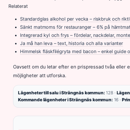
Relaterat
Standardglas alkohol per vecka – riskbruk och riktl
Sänkt matmoms för restauranger – 6% på hämtmat,
Integrerad kyl och frys – fördelar, nackdelar, monte
Ja må han leva – text, historia och alla varianter
Himmelsk fläskfilégryta med bacon – enkel guide 
Oavsett om du letar efter en prispressad tvåa eller 
möjligheter att utforska.
Lägenheter till salu i Strängnäs kommun:
128 ·
Lägenh
Kommande lägenheter i Strängnäs kommun:
16 ·
Prim