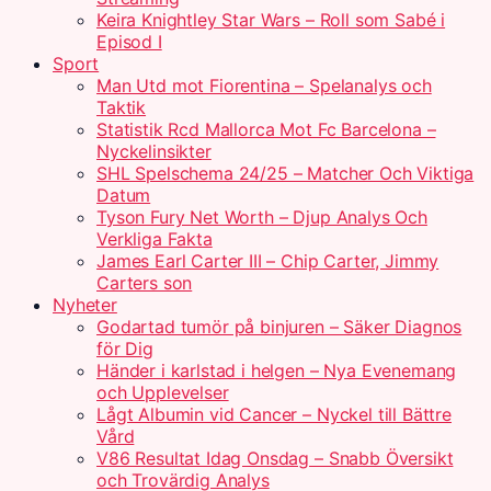
Keira Knightley Star Wars – Roll som Sabé i
Episod I
Sport
Man Utd mot Fiorentina – Spelanalys och
Taktik
Statistik Rcd Mallorca Mot Fc Barcelona –
Nyckelinsikter
SHL Spelschema 24/25 – Matcher Och Viktiga
Datum
Tyson Fury Net Worth – Djup Analys Och
Verkliga Fakta
James Earl Carter III – Chip Carter, Jimmy
Carters son
Nyheter
Godartad tumör på binjuren – Säker Diagnos
för Dig
Händer i karlstad i helgen – Nya Evenemang
och Upplevelser
Lågt Albumin vid Cancer – Nyckel till Bättre
Vård
V86 Resultat Idag Onsdag – Snabb Översikt
och Trovärdig Analys