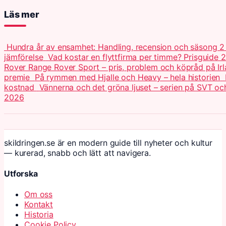
Läs mer
Hundra år av ensamhet: Handling, recension och säsong 
jämförelse
Vad kostar en flyttfirma per timme? Prisguide 
Rover Range Rover Sport – pris, problem och köpråd på Ir
premie
På rymmen med Hjalle och Heavy – hela historien
kostnad
Vännerna och det gröna ljuset – serien på SVT o
2026
skildringen.se är en modern guide till nyheter och kultur
— kurerad, snabb och lätt att navigera.
Utforska
Om oss
Kontakt
Historia
Cookie Policy