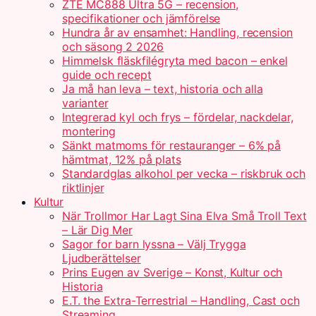
ZTE MC888 Ultra 5G – recension,
specifikationer och jämförelse
Hundra år av ensamhet: Handling, recension
och säsong 2 2026
Himmelsk fläskfilégryta med bacon – enkel
guide och recept
Ja må han leva – text, historia och alla
varianter
Integrerad kyl och frys – fördelar, nackdelar,
montering
Sänkt matmoms för restauranger – 6% på
hämtmat, 12% på plats
Standardglas alkohol per vecka – riskbruk och
riktlinjer
Kultur
När Trollmor Har Lagt Sina Elva Små Troll Text
– Lär Dig Mer
Sagor for barn lyssna – Välj Trygga
Ljudberättelser
Prins Eugen av Sverige – Konst, Kultur och
Historia
E.T. the Extra-Terrestrial – Handling, Cast och
Streaming