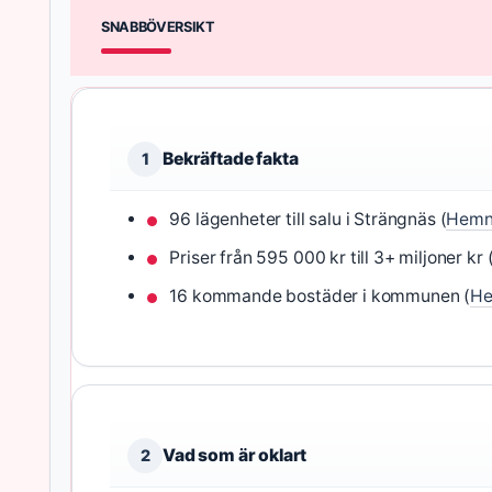
SNABBÖVERSIKT
Bekräftade fakta
1
96 lägenheter till salu i Strängnäs (
Hemn
Priser från 595 000 kr till 3+ miljoner kr 
16 kommande bostäder i kommunen (
He
Vad som är oklart
2