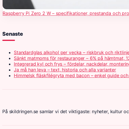
Raspberry Pi Zero 2 W – specifikationer, prestanda och pr
Senaste
Standardglas alkohol per vecka – riskbruk och riktlinj
Sänkt matmoms för restauranger – 6% på hämtmat, 1
Integrerad kyl och frys – fördelar, nackdelar, monteri
Ja må han leva – text, historia och alla varianter
Himmelsk fläskfilégryta med bacon – enkel guide och
På skildringen.se samlar vi det viktigaste: nyheter, kultur oc