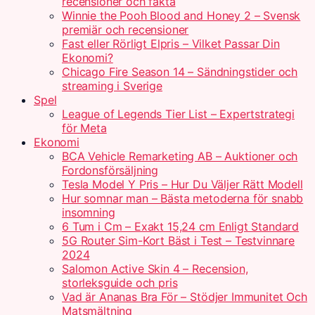
recensioner och fakta
Winnie the Pooh Blood and Honey 2 – Svensk
premiär och recensioner
Fast eller Rörligt Elpris – Vilket Passar Din
Ekonomi?
Chicago Fire Season 14 – Sändningstider och
streaming i Sverige
Spel
League of Legends Tier List – Expertstrategi
för Meta
Ekonomi
BCA Vehicle Remarketing AB – Auktioner och
Fordonsförsäljning
Tesla Model Y Pris – Hur Du Väljer Rätt Modell
Hur somnar man – Bästa metoderna för snabb
insomning
6 Tum i Cm – Exakt 15,24 cm Enligt Standard
5G Router Sim-Kort Bäst i Test – Testvinnare
2024
Salomon Active Skin 4 – Recension,
storleksguide och pris
Vad är Ananas Bra För – Stödjer Immunitet Och
Matsmältning