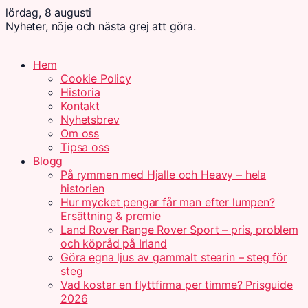
lördag, 8 augusti
Nyheter, nöje och nästa grej att göra.
Hem
Cookie Policy
Historia
Kontakt
Nyhetsbrev
Om oss
Tipsa oss
Blogg
På rymmen med Hjalle och Heavy – hela
historien
Hur mycket pengar får man efter lumpen?
Ersättning & premie
Land Rover Range Rover Sport – pris, problem
och köpråd på Irland
Göra egna ljus av gammalt stearin – steg för
steg
Vad kostar en flyttfirma per timme? Prisguide
2026