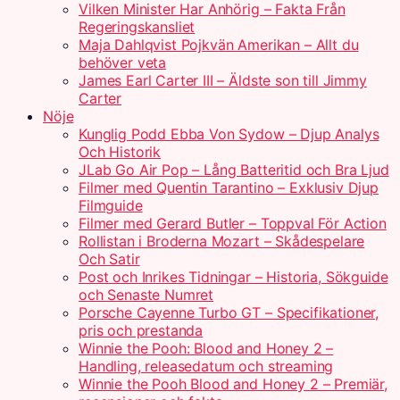
Vilken Minister Har Anhörig – Fakta Från
Regeringskansliet
Maja Dahlqvist Pojkvän Amerikan – Allt du
behöver veta
James Earl Carter III – Äldste son till Jimmy
Carter
Nöje
Kunglig Podd Ebba Von Sydow – Djup Analys
Och Historik
JLab Go Air Pop – Lång Batteritid och Bra Ljud
Filmer med Quentin Tarantino – Exklusiv Djup
Filmguide
Filmer med Gerard Butler – Toppval För Action
Rollistan i Broderna Mozart – Skådespelare
Och Satir
Post och Inrikes Tidningar – Historia, Sökguide
och Senaste Numret
Porsche Cayenne Turbo GT – Specifikationer,
pris och prestanda
Winnie the Pooh: Blood and Honey 2 –
Handling, releasedatum och streaming
Winnie the Pooh Blood and Honey 2 – Premiär,