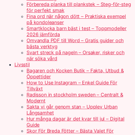
Förbereda planka till plankstek – Steg-för-steg
för perfekt smak
Fina ord när någon dött – Praktiska exempel
på kondoleanser
Smartklocka barn bäst i test – Toppmodeller
2026 jämförda
Omvandla PDF till Word – Gratis guider och
bästa verktyg
Svart streck på nageln – Orsaker, risker och
när söka vård
Livsstil
Bagaren och Kocken Butik – Fakta, Utbud &
Öppettider
How to Use Instagram – Enkel Guide För
Tillväxt
Radisson in stockholm sweden – Centralt &
Modernt
Sakta vi går genom stan – Upplev Urban
Långsamhet
Hur många dagar är det kvar till jul – Digital
Guide
Skor För Breda Fötter – Bästa Valet För